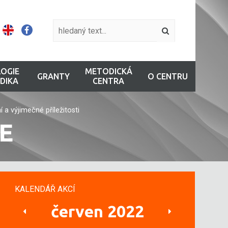
OGIE
METODICKÁ
GRANTY
O CENTRU
DIKA
CENTRA
a výjimečné příležitosti
E
KALENDÁŘ AKCÍ
červen 2022