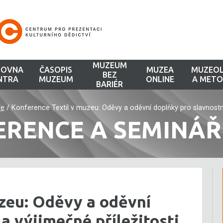
MUZEUM
HOVNA
ČASOPIS
MUZEA
MUZEOL
BEZ
NTRA
MUZEUM
ONLINE
A METO
BARIÉR
ře
/
Konference Textil v muzeu: Oděvy a oděvní doplňky pro slavnostní 
ERENCE A SEMINÁŘ
zeu: Oděvy a oděvní
a výjimečné příležitosti