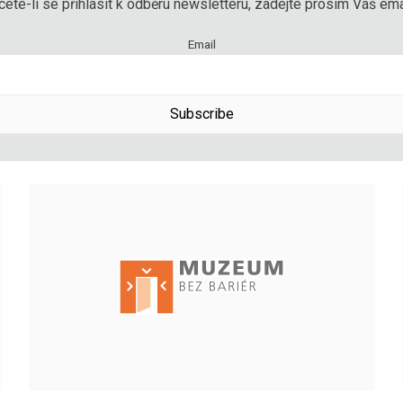
ete-li se přihlásit k odběru newsletteru, zadejte prosím Váš emai
Email
Subscribe