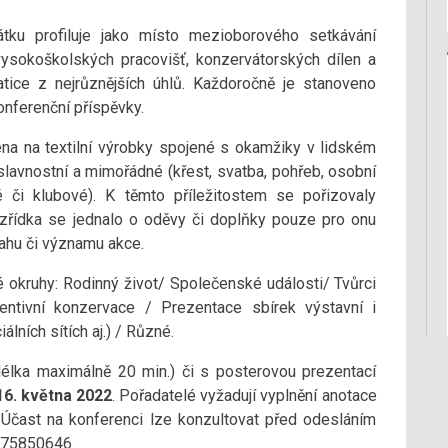
ku profiluje jako místo mezioborového setkávání
vysokoškolských pracovišť, konzervátorských dílen a
matice z nejrůznějších úhlů. Každoročně je stanoveno
onferenční příspěvky.
ena na textilní výrobky spojené s okamžiky v lidském
slavnostní a mimořádné (křest, svatba, pohřeb, osobní
 či klubové). K těmto příležitostem se pořizovaly
zřídka se jednalo o oděvy či doplňky pouze pro onu
sahu či významu akce.
 okruhy: Rodinný život/ Společenské události/ Tvůrci
entivní konzervace / Prezentace sbírek výstavní i
lních sítích aj.) / Různé.
délka maximálně 20 min.) či s posterovou prezentací
16. května 2022
. Pořadatelé vyžadují vyplnění anotace
 Účast na konferenci lze konzultovat před odesláním
 775850646.