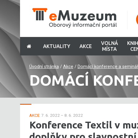
VOLNÁ
KNI
AKTUALITY
AKCE
MÍSTA
CE
Úvodní stránka
/
Akce
/
Domácí konference a seminá
DOMÁCÍ KONF
AKCE:
7. 6. 2022 – 8. 6. 2022
Konference Textil v mu
doplňky pro slavnostní 