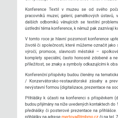
Konference Textil v muzeu se od svého počát
pracovníků muzeí, galerií, památkových ústavů, 
dalších odborníků věnujících se textilní proble
ústřední téma konference, k němuž pak zaznívají k
V tomto roce je hlavní pozornost konference upř
životě či společnosti, které můžeme označit jako 
výročí, promoce, slavnosti městské – spolkové
komplety speciální, často honosně zdobené a ne
příležitost, se znaky a symboly odkazujícími k ob
Konferenční příspěvky budou členěny na tematické
/ Konzervátorsko-restaurátorské zásahy a prev
nevýstavní formou (digitalizace, prezentace na sociá
Přihlášky k účasti na konferenci s příspěvkem (
budou přijímány na níže uvedených kontaktech do
přednášky či posterové prezentace na přihlášce.
přihlášky na adrese
mertova@tmbrno.cz
či na tel.