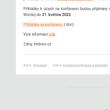
Přihlášky k účasti na konferenci budou přijímány
Wordu) do
31. května 2022
.
Přihláška na konferenci
(.doc)
Více informací
zde
.
Zdroj:
tmbrno.cz
Autor:
Emuzeum
Sekce:
Domácí konference a semináře