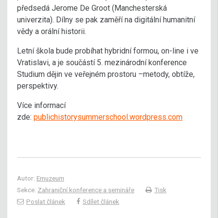
předsedá Jerome De Groot (Manchesterská
univerzita). Dílny se pak zaměří na digitální humanitní
vědy a orální historii.
Letní škola bude probíhat hybridní formou, on-line i ve
Vratislavi, a je součástí 5. mezinárodní konference
Studium dějin ve veřejném prostoru –metody, obtíže,
perspektivy.
Více informací
zde:
publichistorysummerschool.wordpress.com
Autor:
Emuzeum
Sekce:
Zahraniční konference a semináře
Tisk
Poslat článek
Sdílet článek