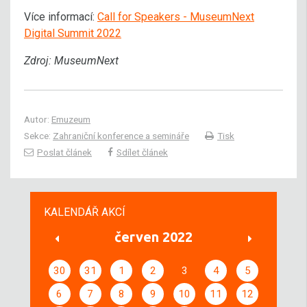
Více informací:
Call for Speakers - MuseumNext
Digital Summit 2022
Zdroj: MuseumNext
Autor:
Emuzeum
Sekce:
Zahraniční konference a semináře
Tisk
Poslat článek
Sdílet článek
KALENDÁŘ AKCÍ
červen 2022
30
31
1
2
3
4
5
6
7
8
9
10
11
12