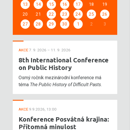
13
14
15
16
17
18
19
20
21
22
23
24
25
26
27
28
29
30
1
2
3
AKCE
7. 9. 2026 – 11. 9. 2026
8th International Conference
on Public History
Osmý ročník mezinárodní konference má
téma
The Public History of Difficult Pasts
.
AKCE
9.9.2026, 13:00
Konference Posvátná krajina:
Přítomná minulost