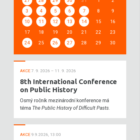
27
28
29
30
31
1
2
3
4
5
6
7
8
9
10
11
12
13
14
15
16
17
18
19
20
21
22
23
24
25
26
27
28
29
30
AKCE
7. 9. 2026 – 11. 9. 2026
8th International Conference
on Public History
Osmý ročník mezinárodní konference má
téma
The Public History of Difficult Pasts
.
AKCE
9.9.2026, 13:00