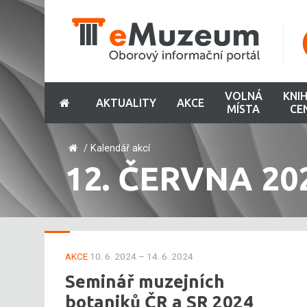
VOLNÁ
KNI
AKTUALITY
AKCE
MÍSTA
CE
/
Kalendář akcí
12. ČERVNA 20
AKCE
10. 6. 2024 – 14. 6. 2024
Seminář muzejních
botaniků ČR a SR 2024