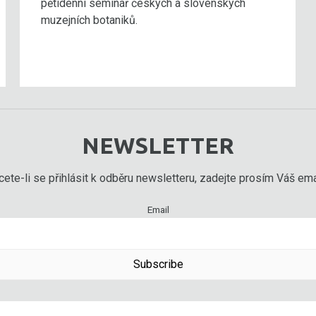
pětidenní seminář českých a slovenských
muzejních botaniků.
NEWSLETTER
ete-li se přihlásit k odběru newsletteru, zadejte prosím Váš emai
Email
Subscribe