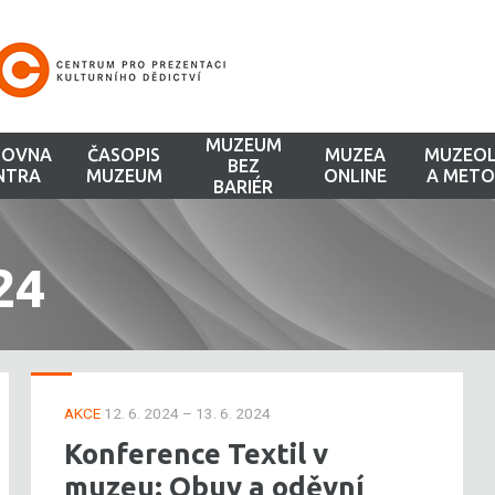
MUZEUM
HOVNA
ČASOPIS
MUZEA
MUZEOL
BEZ
NTRA
MUZEUM
ONLINE
A METO
BARIÉR
24
AKCE
12. 6. 2024 – 13. 6. 2024
Konference Textil v
muzeu: Obuv a oděvní