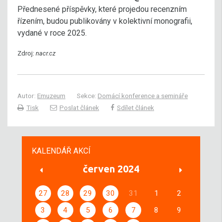
Přednesené příspěvky, které projedou recenzním
řízením, budou publikovány v kolektivní monografii,
vydané v roce 2025.
Zdroj:
nacr.cz
Autor:
Emuzeum
Sekce:
Domácí konference a semináře
Tisk
Poslat článek
Sdílet článek
KALENDÁŘ AKCÍ
červen 2024
27
28
29
30
31
1
2
3
4
5
6
7
8
9