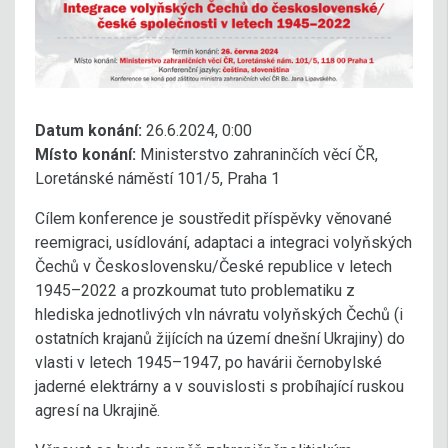
Datum konání:
26.6.2024, 0:00
Místo konání:
Ministerstvo zahraninčích věcí ČR,
Loretánské náměstí 101/5, Praha 1
Cílem konference je soustředit příspěvky věnované
reemigraci, usídlování, adaptaci a integraci volyňských
Čechů v Československu/České republice v letech
1945–2022 a prozkoumat tuto problematiku z
hlediska jednotlivých vln návratu volyňských Čechů (i
ostatních krajanů žijících na území dnešní Ukrajiny) do
vlasti v letech 1945–1947, po havárii černobylské
jaderné elektrárny a v souvislosti s probíhající ruskou
agresí na Ukrajině.