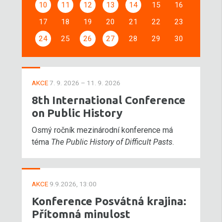
10
11
12
13
14
15
16
17
18
19
20
21
22
23
24
25
26
27
28
29
30
AKCE
7. 9. 2026 – 11. 9. 2026
8th International Conference
on Public History
Osmý ročník mezinárodní konference má
téma
The Public History of Difficult Pasts
.
AKCE
9.9.2026, 13:00
Konference Posvátná krajina:
Přítomná minulost