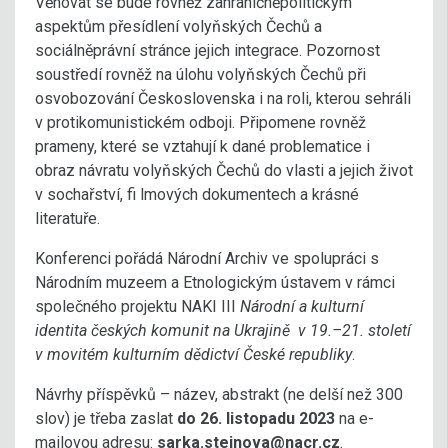
Věnovat se bude rovněž zahraničněpolitickým
aspektům přesídlení volyňských Čechů a
sociálněprávní stránce jejich integrace. Pozornost
soustředí rovněž na úlohu volyňských Čechů při
osvobozování Československa i na roli, kterou sehráli
v protikomunistickém odboji. Připomene rovněž
prameny, které se vztahují k dané problematice i
obraz návratu volyňských Čechů do vlasti a jejich život
v sochařství, fi lmových dokumentech a krásné
literatuře.
Konferenci pořádá Národní Archiv ve spolupráci s
Národním muzeem a Etnologickým ústavem v rámci
společného projektu NAKI III
Národní a kulturní
identita českých komunit na Ukrajině v 19.–21. století
v movitém kulturním dědictví České republiky
.
Návrhy příspěvků – název, abstrakt (ne delší než 300
slov) je třeba zaslat
do 26. listopadu 2023
na e-
mailovou adresu:
sarka.steinova@nacr.cz
.