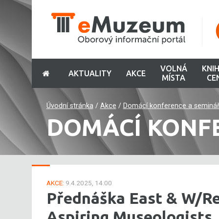
VOLNÁ
KNI
AKTUALITY
AKCE
MÍSTA
CE
Úvodní stránka
/
Akce
/
Domácí konference a seminá
DOMÁCÍ KONF
AKCE:
9.4.2025, 14:00
Přednáška East & W/Res
Aspiring Museologists