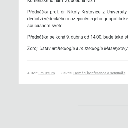
Komenského nám. 2), učebna M21
Přednáška
prof. dr. Nikoly Krstoviće z Universi
dědictví vědeckého muzejnictví a jeho geopolitické
současném světě.
Přednáška se koná 9. dubna od 14.00, bude také 
Zdroj:
Ústav archeologie a muzeologie Masarykovy 
Autor:
Emuzeum
Sekce:
Domácí konference a semináře