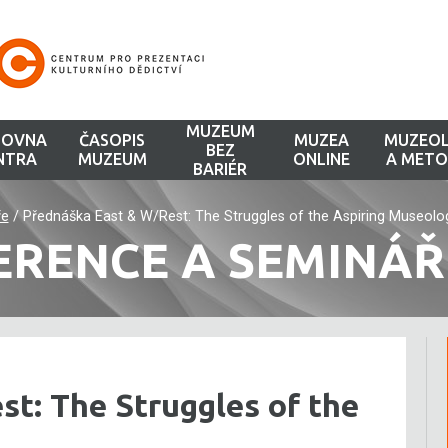
MUZEUM
HOVNA
ČASOPIS
MUZEA
MUZEOL
BEZ
NTRA
MUZEUM
ONLINE
A METO
BARIÉR
ře
/
Přednáška East & W/Rest: The Struggles of the Aspiring Museolog
ERENCE A SEMINÁŘ
t: The Struggles of the