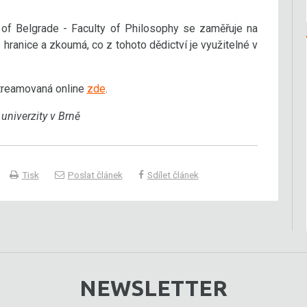
ty of Belgrade - Faculty of Philosophy se zaměřuje na
 hranice a zkoumá, co z tohoto dědictví je využitelné v
streamovaná online
zde
.
univerzity v Brně
Tisk
Poslat článek
Sdílet článek
NEWSLETTER