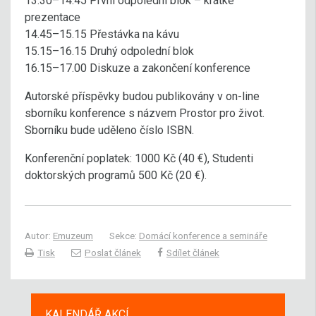
13.30–14.45 První odpolední blok – krátké
prezentace
14.45–15.15 Přestávka na kávu
15.15–16.15 Druhý odpolední blok
16.15–17.00 Diskuze a zakončení konference
Autorské příspěvky budou publikovány v on-line
sborníku konference s názvem Prostor pro život.
Sborníku bude uděleno číslo ISBN.
Konferenční poplatek: 1000 Kč (40 €), Studenti
doktorských programů 500 Kč (20 €).
Autor:
Emuzeum
Sekce:
Domácí konference a semináře
Tisk
Poslat článek
Sdílet článek
KALENDÁŘ AKCÍ