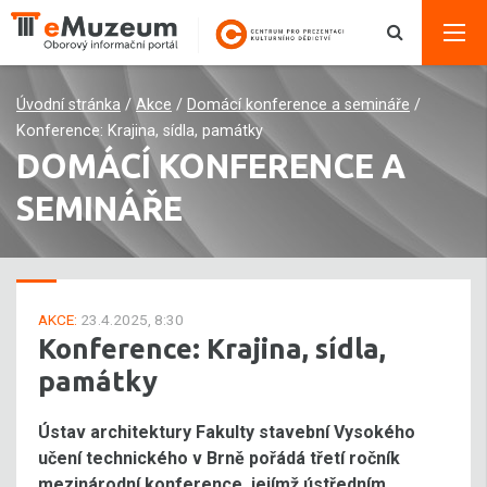
Úvodní stránka
/
Akce
/
Domácí konference a semináře
/
Konference: Krajina, sídla, památky
DOMÁCÍ KONFERENCE A
SEMINÁŘE
AKCE:
23.4.2025, 8:30
Konference: Krajina, sídla,
památky
Ústav architektury Fakulty stavební Vysokého
učení technického v Brně pořádá třetí ročník
mezinárodní konference, jejímž ústředním