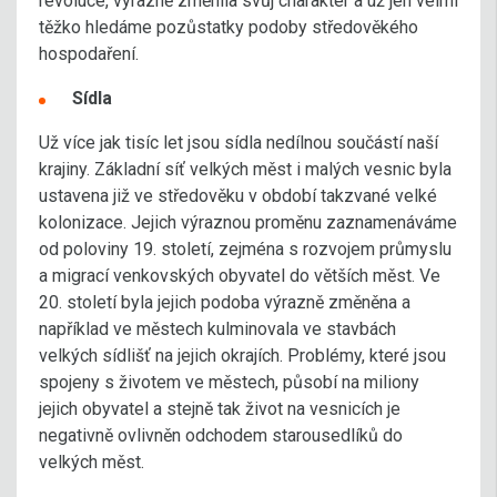
revoluce, výrazně změnila svůj charakter a už jen velmi
těžko hledáme pozůstatky podoby středověkého
hospodaření.
Sídla
Už více jak tisíc let jsou sídla nedílnou součástí naší
krajiny. Základní síť velkých měst i malých vesnic byla
ustavena již ve středověku v období takzvané velké
kolonizace. Jejich výraznou proměnu zaznamenáváme
od poloviny 19. století, zejména s rozvojem průmyslu
a migrací venkovských obyvatel do větších měst. Ve
20. století byla jejich podoba výrazně změněna a
například ve městech kulminovala ve stavbách
velkých sídlišť na jejich okrajích. Problémy, které jsou
spojeny s životem ve městech, působí na miliony
jejich obyvatel a stejně tak život na vesnicích je
negativně ovlivněn odchodem starousedlíků do
velkých měst.