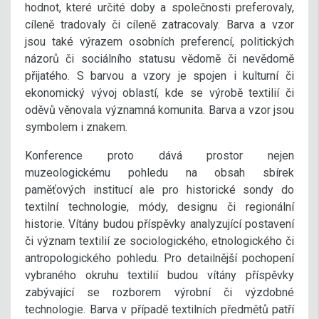
hodnot, které určité doby a společnosti preferovaly,
cíleně tradovaly či cíleně zatracovaly. Barva a vzor
jsou také výrazem osobních preferencí, politických
názorů či sociálního statusu vědomě či nevědomě
přijatého. S barvou a vzory je spojen i kulturní či
ekonomický vývoj oblastí, kde se výrobě textilií či
oděvů věnovala významná komunita. Barva a vzor jsou
symbolem i znakem.
Konference proto dává prostor nejen
muzeologickému pohledu na obsah sbírek
paměťových institucí ale pro historické sondy do
textilní technologie, módy, designu či regionální
historie. Vítány budou příspěvky analyzující postavení
či význam textilií ze sociologického, etnologického či
antropologického pohledu. Pro detailnější pochopení
vybraného okruhu textilií budou vítány příspěvky
zabývající se rozborem výrobní či výzdobné
technologie. Barva v případě textilních předmětů patří