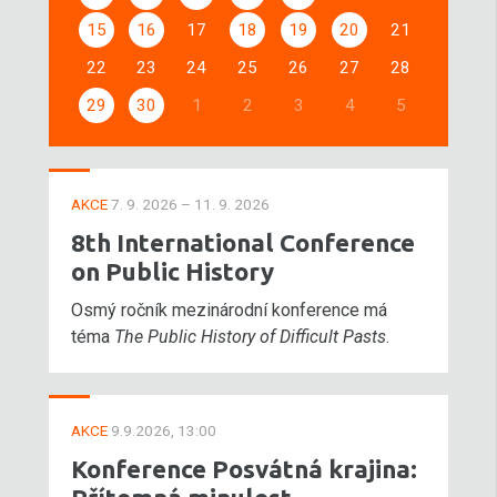
15
16
17
18
19
20
21
22
23
24
25
26
27
28
29
30
1
2
3
4
5
AKCE
7. 9. 2026 – 11. 9. 2026
8th International Conference
on Public History
Osmý ročník mezinárodní konference má
téma
The Public History of Difficult Pasts
.
AKCE
9.9.2026, 13:00
Konference Posvátná krajina: