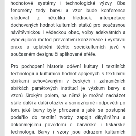
hodnotové systémy i technologické výzvy. Oba
fenomény tedy barvu a vzor bude konference
sledovat z několika hledisek: interpretace
dochovaných hodnot kulturních statků pro současnou
návštěvnickou i vědeckou obec, volby adekvátních a
vyhovujících metod preventivní konzervace i výstavní
praxe a uplatnění těchto sociokulturních jevů v
současném designu či aplikované sféře.
Pro pochopení historie oděvní kultury i textilních
technologií a kulturních hodnot spojených s textilními
sbírkami uchovávanými v českých i zahraničních
sbírkách paměťových institucí je výzkum barvy a
vzorů širokým polem, na němž je možné nacházet
stále další a další otázky a samozřejmě i odpovědi po
tom, jaké barvy byly přirozené a jaké se postupně
podařilo do textilní tvorby zapojit díkyširšímu a
dokonalejšímu povědomí o barvířské i tiskařské
technologii. Barvy i vzory jsou odrazem kulturních