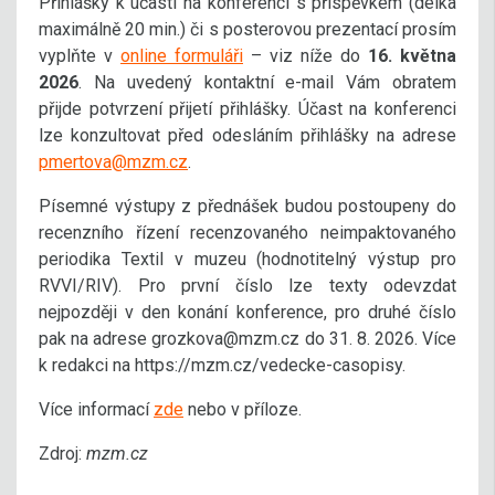
Přihlášky k účasti na konferenci s příspěvkem (délka
maximálně 20 min.) či s posterovou prezentací prosím
vyplňte v
online formuláři
– viz níže do
16. května
2026
. Na uvedený kontaktní e-mail Vám obratem
přijde potvrzení přijetí přihlášky. Účast na konferenci
lze konzultovat před odesláním přihlášky na adrese
pmertova@mzm.cz
.
Písemné výstupy z přednášek budou postoupeny do
recenzního řízení recenzovaného neimpaktovaného
periodika Textil v muzeu (hodnotitelný výstup pro
RVVI/RIV). Pro první číslo lze texty odevzdat
nejpozději v den konání konference, pro druhé číslo
pak na adrese grozkova@mzm.cz do 31. 8. 2026. Více
k redakci na https://mzm.cz/vedecke-casopisy.
Více informací
zde
nebo v příloze.
Zdroj:
m
zm.cz