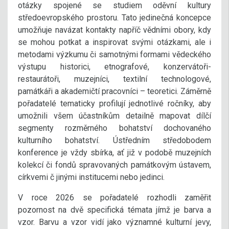
otázky spojené se studiem oděvní kultury
středoevropského prostoru. Tato jedinečná koncepce
umožňuje navázat kontakty napříč vědními obory, kdy
se mohou potkat a inspirovat svými otázkami, ale i
metodami výzkumu či samotnými formami vědeckého
výstupu historici, etnografové, konzervátoři-
restaurátoři, muzejníci, textilní technologové,
památkáři a akademičtí pracovníci – teoretici. Záměrně
pořadatelé tematicky profilují jednotlivé ročníky, aby
umožnili všem účastníkům detailně mapovat dílčí
segmenty rozměrného bohatství dochovaného
kulturního bohatství. Ústředním středobodem
konference je vždy sbírka, ať již v podobě muzejních
kolekcí či fondů spravovaných památkovým ústavem,
církvemi č jinými institucemi nebo jedinci.
V roce 2026 se pořadatelé rozhodli zaměřit
pozornost na dvě specifická témata jímž je barva a
vzor. Barvu a vzor vidí jako významné kulturní jevy,