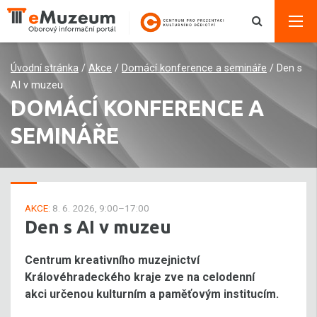
Úvodní stránka
/
Akce
/
Domácí konference a semináře
/
Den s
AI v muzeu
DOMÁCÍ KONFERENCE A
SEMINÁŘE
AKCE:
8. 6. 2026, 9:00–17:00
Den s AI v muzeu
Centrum kreativního muzejnictví
Královéhradeckého kraje zve na celodenní
akci určenou kulturním a paměťovým institucím.