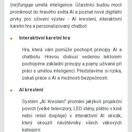
(ne)funguje umělá inteligence. Účastníci budou moct
proniknout do hravého světa AI a poznat nové digitální
prvky pro oživení výstav - AI kreslení, interaktivní
karetní hra a personalizovaný chatbot.
Interaktivní karetní hra
Hra, která vám pomůže pochopit principy AI a
chatbotu. Hravou diskusí vedenou lektorem
pochopíme základní principy a pojmy užívané při
práci s umělou inteligencí. Představíme si rizika,
úskalí práce s AI a možnosti bezpečnosti.
AI kreslení
Systém „AI Kreslení“ promění jakýkoli projekční
povrch (velké televizory, LED stěny, plátno v kině
nebo retail displeje) v interaktivní AI skicák,
který okouzlí návštěvníky všech věkových
kategorií.