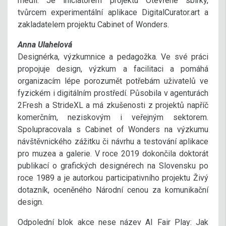
médií. Je iniciátorem projektu Otevřené sbírky,
tvůrcem experimentální aplikace DigitalCurator.art a
zakladatelem projektu Cabinet of Wonders.
Anna Ulahelová
Designérka, výzkumnice a pedagožka. Ve své práci
propojuje design, výzkum a facilitaci a pomáhá
organizacím lépe porozumět potřebám uživatelů ve
fyzickém i digitálním prostředí. Působila v agenturách
2Fresh a StrideXL a má zkušenosti z projektů napříč
komerčním, neziskovým i veřejným sektorem.
Spolupracovala s Cabinet of Wonders na výzkumu
návštěvnického zážitku či návrhu a testování aplikace
pro muzea a galerie. V roce 2019 dokončila doktorát
publikací o grafických designérech na Slovensku po
roce 1989 a je autorkou participativního projektu Živý
dotazník, oceněného Národní cenou za komunikační
design.
Odpolední blok akce nese název AI Fair Play: Jak