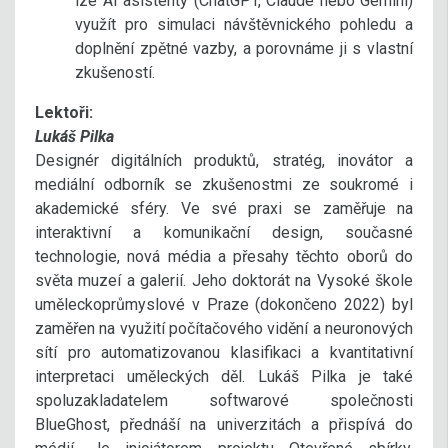
lze AI asistenty (ChatGPT, Claude nebo Gemini)
využít pro simulaci návštěvnického pohledu a
doplnění zpětné vazby, a porovnáme ji s vlastní
zkušeností.
Lektoři:
Lukáš Pilka
Designér digitálních produktů, stratég, inovátor a
mediální odborník se zkušenostmi ze soukromé i
akademické sféry. Ve své praxi se zaměřuje na
interaktivní a komunikační design, současné
technologie, nová média a přesahy těchto oborů do
světa muzeí a galerií. Jeho doktorát na Vysoké škole
uměleckoprůmyslové v Praze (dokončeno 2022) byl
zaměřen na využití počítačového vidění a neuronových
sítí pro automatizovanou klasifikaci a kvantitativní
interpretaci uměleckých děl. Lukáš Pilka je také
spoluzakladatelem softwarové společnosti
BlueGhost, přednáší na univerzitách a přispívá do