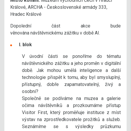
Místo konání:
Muzeum východních Čech v Hradci
Králové, ARCHA - Československé armády 333,
Hradec Králové
Dopolední část akce bude
věnována návštěvnickému zážitku v době AI.
I. blok
V úvodní části se ponoříme do tématu
návštěvnického zážitku a jeho proměn v digitální
době. Jak mohou umělá inteligence a další
technologie přispět k tomu, aby byl smysluplný,
přístupný, dobře zapamatovatelný, živý a
osobní?
Společně se podíváme na muzea a galerie
očima návštěvníků a prozkoumáme přístup
Visitor First, který proměňuje instituce z míst
výstav na zprostředkovatele prožitků a služeb.
Seznámíme se s výsledky průzkumu