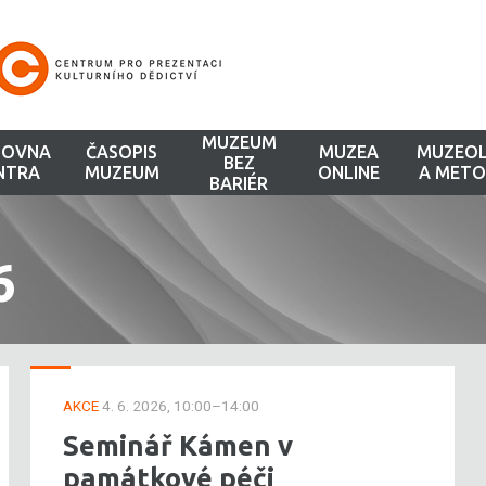
MUZEUM
HOVNA
ČASOPIS
MUZEA
MUZEOL
BEZ
NTRA
MUZEUM
ONLINE
A METO
BARIÉR
6
AKCE
4. 6. 2026, 10:00–14:00
Seminář Kámen v
památkové péči