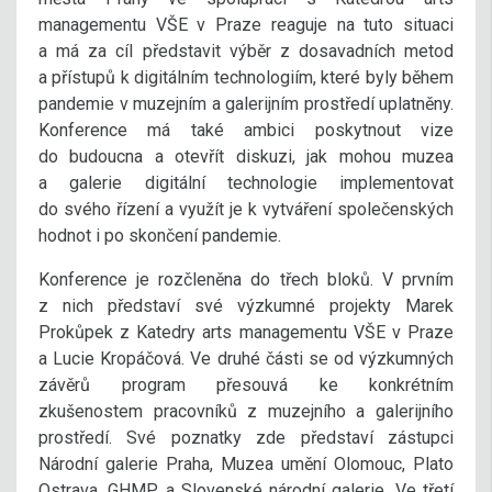
managementu VŠE v Praze reaguje na tuto situaci
a má za cíl představit výběr z dosavadních metod
a přístupů k digitálním technologiím, které byly během
pandemie v muzejním a galerijním prostředí uplatněny.
Konference má také ambici poskytnout vize
do budoucna a otevřít diskuzi, jak mohou muzea
a galerie digitální technologie implementovat
do svého řízení a využít je k vytváření společenských
hodnot i po skončení pandemie.
Konference je rozčleněna do třech bloků. V prvním
z nich představí své výzkumné projekty Marek
Prokůpek z Katedry arts managementu VŠE v Praze
a Lucie Kropáčová. Ve druhé části se od výzkumných
závěrů program přesouvá ke konkrétním
zkušenostem pracovníků z muzejního a galerijního
prostředí. Své poznatky zde představí zástupci
Národní galerie Praha, Muzea umění Olomouc, Plato
Ostrava, GHMP a Slovenské národní galerie. Ve třetí