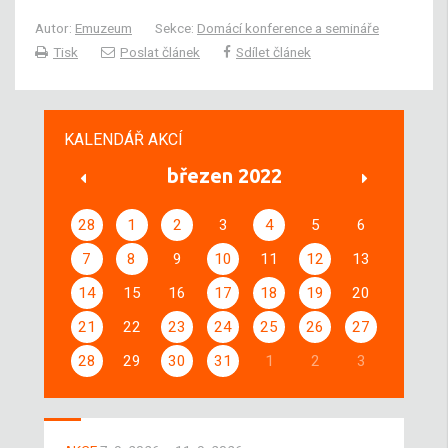
Autor:
Emuzeum
Sekce:
Domácí konference a semináře
Tisk
Poslat článek
Sdílet článek
KALENDÁŘ AKCÍ
březen 2022
28
1
2
3
4
5
6
7
8
9
10
11
12
13
14
15
16
17
18
19
20
21
22
23
24
25
26
27
28
29
30
31
1
2
3