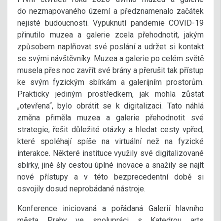
do nezmapovaného území a předznamenalo začátek
nejisté budoucnosti. Vypuknutí pandemie COVID-19
přinutilo muzea a galerie zcela přehodnotit, jakým
způsobem naplňovat své poslání a udržet si kontakt
se svými návštěvníky. Muzea a galerie po celém světě
musela přes noc zavřít své brány a přerušit tak přístup
ke svým fyzickým sbírkám a galerijním prostorům.
Prakticky jediným prostředkem, jak mohla zůstat
„otevřena“, bylo obrátit se k digitalizaci. Tato náhlá
změna přiměla muzea a galerie přehodnotit své
strategie, řešit důležité otázky a hledat cesty vpřed,
které spoléhají spíše na virtuální než na fyzické
interakce. Některé instituce využily své digitalizované
sbírky, jiné šly cestou úplné inovace a snažily se najít
nové přístupy a v této bezprecedentní době si
osvojily dosud neprobádané nástroje.
Konference iniciovaná a pořádaná Galerií hlavního
města Prahy ve spolupráci s Katedrou arts