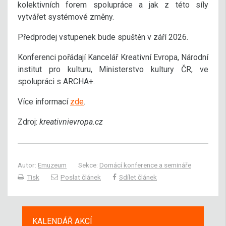
kolektivních forem spolupráce a jak z této síly
vytvářet systémové změny.
Předprodej vstupenek bude spuštěn v září 2026.
Konferenci pořádají Kancelář Kreativní Evropa, Národní
institut pro kulturu, Ministerstvo kultury ČR, ve
spolupráci s ARCHA+.
Více informací
zde
.
Zdroj:
kreativnievropa.cz
Autor:
Emuzeum
Sekce:
Domácí konference a semináře
Tisk
Poslat článek
Sdílet článek
KALENDÁŘ AKCÍ