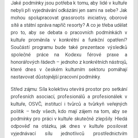
Jaké podmínky jsou potřeba k tomu, aby lidé v kultuře
nebyli při vyjednávání odkázáni jen sami na sebe? Jak
mohou spolupracovat grassroots iniciativy, oborové
sítě a státní správa napříč resorty? A co je třeba udělat
pro to, aby se debata o pracovních podmínkách v
kultuře proměnila v konkrétní a funkční opatření?
Součástí programu bude také prezentace výsledků
společné práce na Kodexu férové praxe a
honorářových řádech – jednoho z konkrétních nástrojů,
které dnes v českém kulturním sektoru pomáhají
nastavovat důstojnější pracovní podmínky.
Střed zájmu: Síla kolektivu otevírá prostor pro setkání
profesních asociací, profesionálů a profesionálek v
kultuře, OSVČ, institucí i tvůrců a tvůrkyň veřejných
politik – tedy všech, kdo mají zájem na tom, aby se
podmínky pro práci v kultuře skutečně zlepšily. Hledá
odpověď na otázku, jak dnes v kultuře posilovat
vyjednávací sílu jednotlivců prostřednictvím