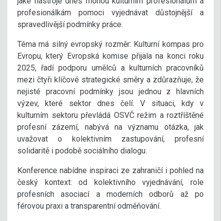
jaké nástroje dnes mohou kulturním profesionálům a
profesionálkám pomoci vyjednávat důstojnější a
spravedlivější podmínky práce.
Téma má silný evropský rozměr: Kulturní kompas pro
Evropu, který Evropská komise přijala na konci roku
2025, řadí podporu umělců a kulturních pracovníků
mezi čtyři klíčové strategické směry a zdůrazňuje, že
nejisté pracovní podmínky jsou jednou z hlavních
výzev, které sektor dnes čelí. V situaci, kdy v
kulturním sektoru převládá OSVČ režim a roztříštěné
profesní zázemí, nabývá na významu otázka, jak
uvažovat o kolektivním zastupování, profesní
solidaritě i podobě sociálního dialogu.
Konference nabídne inspiraci ze zahraničí i pohled na
český kontext: od kolektivního vyjednávání, role
profesních asociací a moderních odborů až po
férovou praxi a transparentní odměňování.