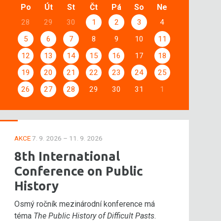
Po
Út
St
Čt
Pá
So
Ne
28
29
30
1
2
3
4
5
6
7
8
9
10
11
12
13
14
15
16
17
18
19
20
21
22
23
24
25
26
27
28
29
30
31
1
AKCE
7. 9. 2026 – 11. 9. 2026
8th International
Conference on Public
History
Osmý ročník mezinárodní konference má
téma
The Public History of Difficult Pasts
.