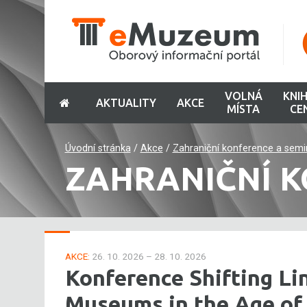
VOLNÁ
KNI
AKTUALITY
AKCE
MÍSTA
CE
Úvodní stránka
/
Akce
/
Zahraniční konference a semi
ZAHRANIČNÍ K
AKCE:
26. 10. 2026 – 28. 10. 2026
Konference Shifting Li
Museums in the Age of