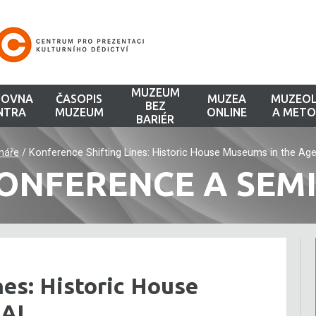
MUZEUM
HOVNA
ČASOPIS
MUZEA
MUZEOL
BEZ
NTRA
MUZEUM
ONLINE
A METO
BARIÉR
náře
/
Konference Shifting Lines: Historic House Museums in the Age
ONFERENCE A SEM
nes: Historic House
 AI