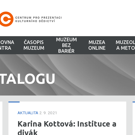
MUZEUM
HOVNA
ČASOPIS
MUZEA
MUZEOL
BEZ
NTRA
MUZEUM
ONLINE
A METO
BARIÉR
ATALOGU
AKTUALITA
2. 9. 2021
Karina Kottová: Instituce a
divák