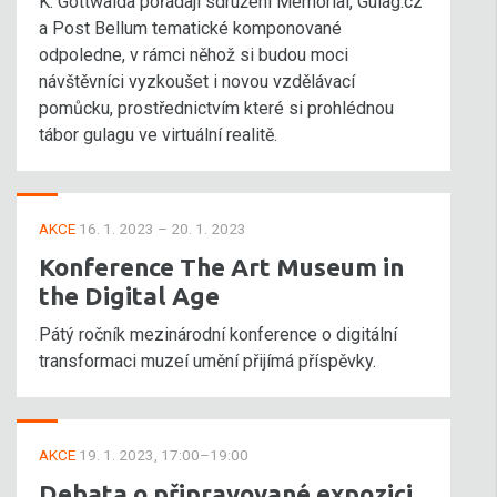
K. Gottwalda pořádají sdružení Memorial, Gulag.cz
a Post Bellum tematické komponované
odpoledne, v rámci něhož si budou moci
návštěvníci vyzkoušet i novou vzdělávací
pomůcku, prostřednictvím které si prohlédnou
tábor gulagu ve virtuální realitě.
AKCE
16. 1. 2023 – 20. 1. 2023
Konference The Art Museum in
the Digital Age
Pátý ročník mezinárodní konference o digitální
transformaci muzeí umění přijímá příspěvky.
AKCE
19. 1. 2023, 17:00–19:00
Debata o připravované expozici