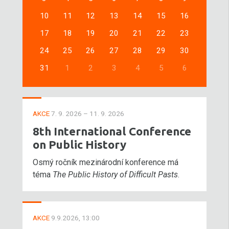
10
11
12
13
14
15
16
17
18
19
20
21
22
23
24
25
26
27
28
29
30
31
1
2
3
4
5
6
AKCE
7. 9. 2026 – 11. 9. 2026
8th International Conference
on Public History
Osmý ročník mezinárodní konference má
téma
The Public History of Difficult Pasts
.
AKCE
9.9.2026, 13:00