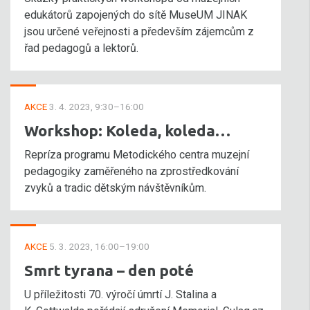
edukátorů zapojených do sítě MuseUM JINAK
jsou určené veřejnosti a především zájemcům z
řad pedagogů a lektorů.
AKCE
3. 4. 2023, 9:30–16:00
Workshop: Koleda, koleda…
Repríza programu Metodického centra muzejní
pedagogiky zaměřeného na zprostředkování
zvyků a tradic dětským návštěvníkům.
AKCE
5. 3. 2023, 16:00–19:00
Smrt tyrana – den poté
U příležitosti 70. výročí úmrtí J. Stalina a