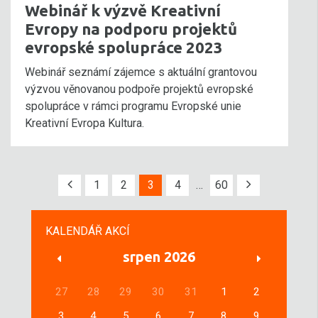
Webinář k výzvě Kreativní
Evropy na podporu projektů
evropské spolupráce 2023
Webinář seznámí zájemce s aktuální grantovou
výzvou věnovanou podpoře projektů evropské
spolupráce v rámci programu Evropské unie
Kreativní Evropa Kultura.
1
2
3
4
…
60
KALENDÁŘ AKCÍ
srpen 2026
27
28
29
30
31
1
2
3
4
5
6
7
8
9