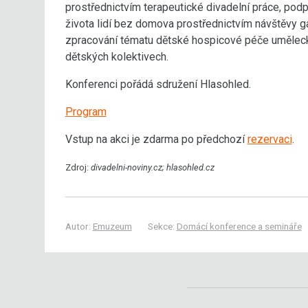
prostřednictvím terapeutické divadelní práce, podp
života lidí bez domova prostřednictvím návštěvy ga
zpracování tématu dětské hospicové péče uměleck
dětských kolektivech.
Konferenci pořádá sdružení Hlasohled.
Program
Vstup na akci je zdarma po předchozí
rezervaci
.
Zdroj:
divadelni-noviny.cz; hlasohled.cz
Autor:
Emuzeum
Sekce:
Domácí konference a semináře