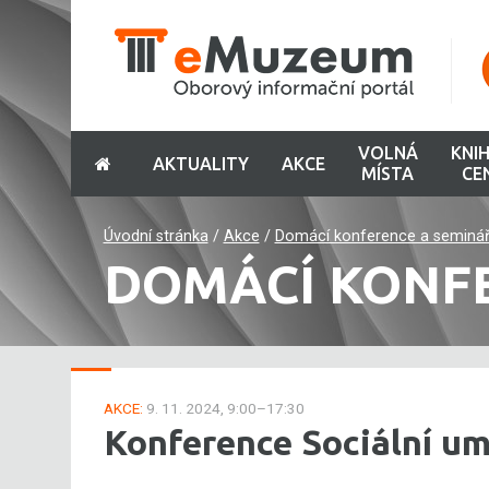
VOLNÁ
KNI
AKTUALITY
AKCE
MÍSTA
CE
Úvodní stránka
/
Akce
/
Domácí konference a seminá
DOMÁCÍ KONF
AKCE:
9. 11. 2024, 9:00–17:30
Konference Sociální um