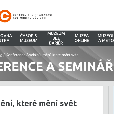
MUZEUM
HOVNA
ČASOPIS
MUZEA
MUZEOL
BEZ
NTRA
MUZEUM
ONLINE
A METO
BARIÉR
ře
/
Konference Sociální umění, které mění svět
ERENCE A SEMINÁŘ
ění, které mění svět