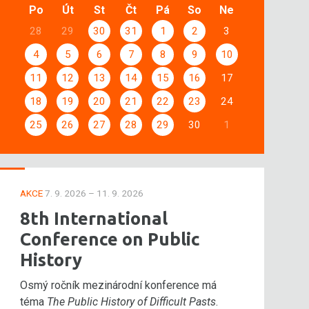
Po
Út
St
Čt
Pá
So
Ne
28
29
30
31
1
2
3
4
5
6
7
8
9
10
11
12
13
14
15
16
17
18
19
20
21
22
23
24
25
26
27
28
29
30
1
AKCE
7. 9. 2026 – 11. 9. 2026
8th International
Conference on Public
History
Osmý ročník mezinárodní konference má
téma
The Public History of Difficult Pasts
.