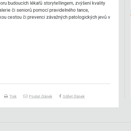
oru budoucích lékařů storytellingem, zvýšení kvality
lerie či seniorů pomocí pravidelného tance,
ou cestou či prevenci závažných patologických jevů v
Tisk
Poslat článek
Sdílet článek