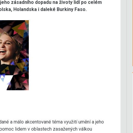
jeho zásadního dopadu na životy lidí po celém
olska, Holandska i daleké Burkiny Faso.
dané a málo akcentované téma využití umění a jeho
o pomoc lidem v oblastech zasažených válkou