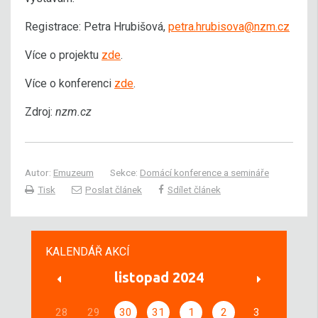
Registrace: Petra Hrubišová,
petra.hrubisova@nzm.cz
Více o projektu
zde
.
Více o konferenci
zde
.
Zdroj:
nzm.cz
Autor:
Emuzeum
Sekce:
Domácí konference a semináře
Tisk
Poslat článek
Sdílet článek
KALENDÁŘ AKCÍ
listopad 2024
28
29
30
31
1
2
3