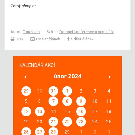
Zdroj:
ghmp.cz
Autor:
Emuzeum
Sekce:
Domácí konference a semináře
Tisk
Poslat článek
Sdílet článek
KALENDÁŘ AKCÍ
únor 2024
29
30
31
1
2
3
4
5
6
7
8
9
10
11
12
13
14
15
16
17
18
19
20
21
22
23
24
25
26
27
28
29
1
2
3