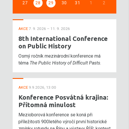
27
28
29
30
31
1
2
AKCE
7. 9. 2026 – 11. 9. 2026
8th International Conference
on Public History
Osmý ročník mezinárodní konference má
téma
The Public History of Difficult Pasts
.
AKCE
9.9.2026, 13:00
Konference Posvátná krajina:
Přítomná minulost
Mezioborová konference se koná při
příležitosti 900letého výročí první historické
zmínky rotundy na Řípu a výstavy ŘÍP: kontext