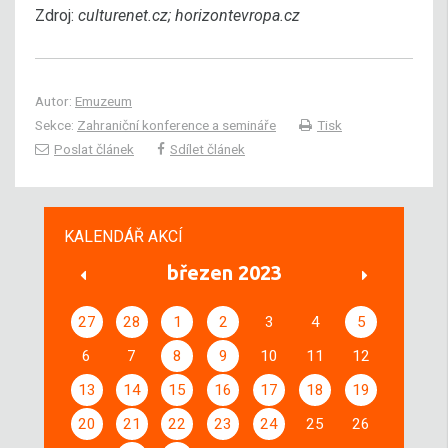
Zdroj:
culturenet.cz; horizontevropa.cz
Autor:
Emuzeum
Sekce:
Zahraniční konference a semináře
Tisk
Poslat článek
Sdílet článek
KALENDÁŘ AKCÍ
březen 2023
27
28
1
2
3
4
5
6
7
8
9
10
11
12
13
14
15
16
17
18
19
20
21
22
23
24
25
26