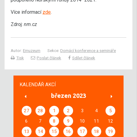
Více informací
zde
.
Zdroj:
nm.cz
Autor:
Emuzeum
Sekce:
Domácí konference a semináře
Tisk
Poslat článek
Sdílet článek
KALENDÁŘ AKCÍ
březen 2023
27
28
1
2
3
4
5
6
7
8
9
10
11
12
13
14
15
16
17
18
19