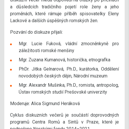
a důsledcích tradičního pojetí role ženy a jeho
proměnách, které rámuje příběh spisovatelky Eleny
Lackové a dalších úspěšných romských žen.
Pozvání do diskuze přijali:
Mgr. Lucie Fuková, vládní zmocněnkyně pro
záležitosti romské menšiny
Mgr. Zuzana Kumanová, historička, etnografka
PhDr. Jitka Gelnarová, Ph.D., kurátorka, Oddělení
novodobých českých dějin, Národní muzeum
Mgr. Alexandr Mušinka, Ph.D., romista, antropolog,
Ústav romských studií Prešovské univerzity
Moderuje: Alica Sigmund Heráková
Cyklus diskuzních večerů je součástí doprovodných
programů Centra Romů a Sintů v Praze, které je
podpořeno Norskými fondy 2014–2021.