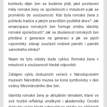
kontextu dějin žen se budeme ptát, jaké postavení
měly romské ženy ve společnosti v minulosti a jak se
proměnilo do současnosti. Kdo byla romská žena z
pohledu tradice a jakým pravidlům podléhá dnes? Jak
emancipace romských žen formuje změnu identity
romské společnosti? Jak se zkušenost romských žen
předává z generace na generaci a jak se jejich
vzpomínky stávají součástí rodinné paměti i paměti
samotného etnika?
Nejen na tyto otázky bude cyklus Romská žena v
minulosti a současnosti hledat odpovědi.
Zahájení cyklu diskuzních večerů v Národopisném
muzeum Národního muzea se koná symbolicky v den
oslavy Mezinárodního dne žen.
Identita romské ženy je aktuálním tématem, které ve
své tvorbě reflektují umělkyně i akademičky. Úvodní
diskuzní večer hledá odpovědi na otázky po příčinách