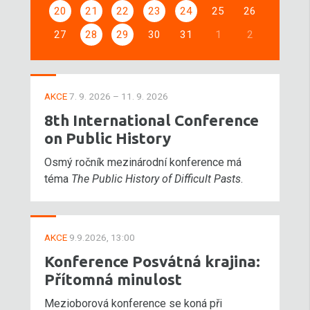
20
21
22
23
24
25
26
27
28
29
30
31
1
2
AKCE
7. 9. 2026 – 11. 9. 2026
8th International Conference
on Public History
Osmý ročník mezinárodní konference má
téma
The Public History of Difficult Pasts
.
AKCE
9.9.2026, 13:00
Konference Posvátná krajina:
Přítomná minulost
Mezioborová konference se koná při