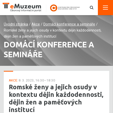
Úvodní stránka
/
Akce
/
Domácí konference a semináře
/
Romské ženy a jejich osudy v kontextu dějin každodennosti,
dějin žen a paměťových institucí
DOMÁCÍ KONFERENCE A
SEMINÁŘE
AKCE:
8. 3. 2023, 16:30–18:30
Romské ženy a jejich osudy v
kontextu dějin každodennosti,
dějin žen a paměťových
institucí