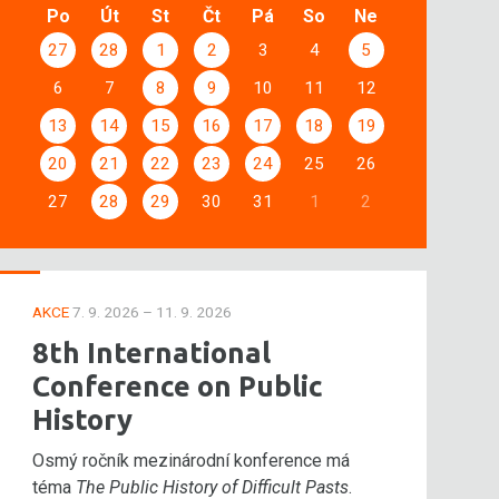
Po
Út
St
Čt
Pá
So
Ne
27
28
1
2
3
4
5
6
7
8
9
10
11
12
13
14
15
16
17
18
19
20
21
22
23
24
25
26
27
28
29
30
31
1
2
AKCE
7. 9. 2026 – 11. 9. 2026
8th International
Conference on Public
History
Osmý ročník mezinárodní konference má
téma
The Public History of Difficult Pasts
.