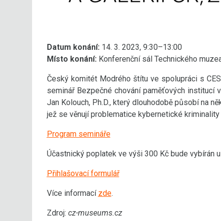
Datum konání:
14. 3. 2023, 9:30–13:00
Místo konání:
Konferenční sál Technického muzea 
Český komitét Modrého štítu ve spolupráci s CES
seminář Bezpečné chování paměťových institucí v 
Jan Kolouch, Ph.D., který dlouhodobě působí na ně
jež se věnují problematice kybernetické kriminality
Program semináře
Účastnický poplatek ve výši 300 Kč bude vybírán 
Přihlašovací formulář
Více informací
zde
.
Zdroj:
cz-museums.cz