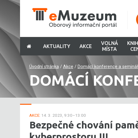
VOLNÁ
KNI
AKTUALITY
AKCE
MÍSTA
CE
Úvodní stránka
/
Akce
/
Domácí konference a seminá
DOMÁCÍ KONF
AKCE:
14. 3. 2023, 9:30–13:00
Bezpečné chování pamě
kyberprostoru III