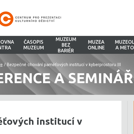
MUZEUM
HOVNA
ČASOPIS
MUZEA
MUZEOL
BEZ
NTRA
MUZEUM
ONLINE
A METO
BARIÉR
ře
/
Bezpečné chování paměťových institucí v kyberprostoru III
ERENCE A SEMINÁŘ
ťových institucí v