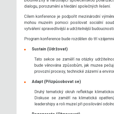
biodiverzity a narůstající společenskou polariza
dialogu, porozumění a hledání společných řešení.
Cílem konference je podpořit mezinárodní výměnu 
mohou muzeím pomoci posilovat sociální soudr
vytváření spravedlivější a udržitelnější budoucnosti
Program konference bude rozdělen do tří vzájemně
Sustain (Udržovat)
Tato sekce se zaměří na otázky udržitelnos
bude věnována způsobům, jak muzea pečují o
provozní procesy, technické zázemí a envir
Adapt (Přizpůsobovat se)
Druhý tematický okruh reflektuje klimatickou
Diskuse se zaměří na klimatická opatření, ř
leadershipy a roli muzeí při posilování odoln