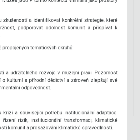
ci. Muzea jsou v tomto kontextu vnímána jako prostory
zkušeností a identifikovat konkrétní strategie, které
žnost, podporovat odolnost komunit a přispívat k
.
 propojených tematických okruhů:
ti a udržitelného rozvoje v muzejní praxi. Pozornost
 kulturní a přírodní dědictví a zároveň zlepšují své
onmentální odpovědnost.
 krizi a související potřebu institucionální adaptace.
ízení rizik, institucionální transformaci, klimatické
osti komunit a prosazování klimatické spravedlnosti.