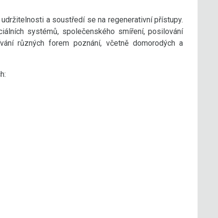
 udržitelnosti a soustředí se na regenerativní přístupy.
iálních systémů, společenského smíření, posilování
žívání různých forem poznání, včetně domorodých a
h: