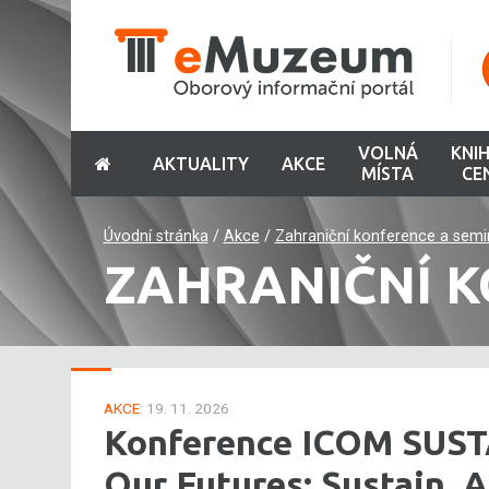
VOLNÁ
KNI
AKTUALITY
AKCE
MÍSTA
CE
Úvodní stránka
/
Akce
/
Zahraniční konference a semi
ZAHRANIČNÍ K
AKCE:
19. 11. 2026
Konference ICOM SUST
Our Futures: Sustain, 