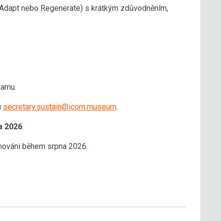
n, Adapt nebo Regenerate) s krátkým zdůvodněním,
ramu.
u
secretary.sustain@icom.museum
.
a 2026
.
rmováni během srpna 2026.