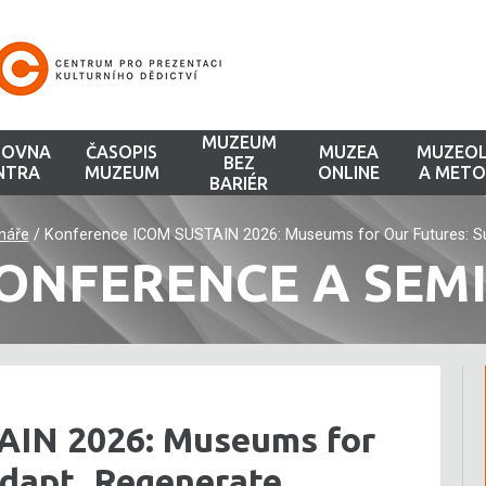
MUZEUM
HOVNA
ČASOPIS
MUZEA
MUZEOL
BEZ
NTRA
MUZEUM
ONLINE
A METO
BARIÉR
náře
/
Konference ICOM SUSTAIN 2026: Museums for Our Futures: Su
ONFERENCE A SEM
AIN 2026: Museums for
Adapt, Regenerate