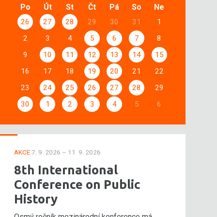
Po
Út
St
Čt
Pá
So
Ne
26
27
28
29
30
31
1
2
3
4
5
6
7
8
9
10
11
12
13
14
15
16
17
18
19
20
21
22
23
24
25
26
27
28
29
30
1
2
3
4
5
6
AKCE
7. 9. 2026 – 11. 9. 2026
8th International
Conference on Public
History
Osmý ročník mezinárodní konference má