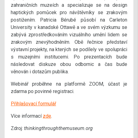
zahraničních muzeích a specializuje se na design
haptických pomůcek pro návštěvníky se zrakovým
postižením. Patricia Bérubé působí na Carleton
University v kanadské Ottawě a ve svém výzkumu se
zabývá zprostředkováním vizuálního umění lidem se
zrakovým znevýhodněním. Obě řečnice představí
výstavní projekty, na kterých se podílely ve spolupráci
s muzejními institucemi. Po prezentacích bude
následovat diskuze obou odbornic a čas bude
věnován i dotazům publika.
Webinář proběhne na platformě ZOOM, účast je
zdarma po povinné registraci.
Přihlašovací formulář
Více informací
zde
.
Zdroj:
thinkingthroughthemuseum.org