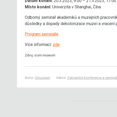
Datum konání:
20.3.2023, 9:00 – 21.3.2023, 17:00
Místo konání:
Univerzita v Shanghai, Čína
Odborný seminář akademiků a muzejních pracovníků
důsledky a dopady dekolonizace muzeí a vracení 
Program semináře
Více informací:
zde
Zdroj:
icom.museum
Autor:
Emuzeum
Sekce:
Zahraniční konference a seminá