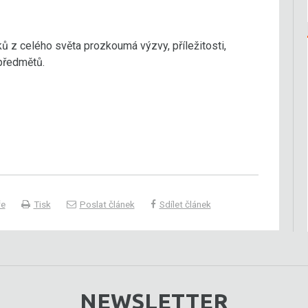
 z celého světa prozkoumá výzvy, příležitosti,
předmětů.
ře
Tisk
Poslat článek
Sdílet článek
NEWSLETTER