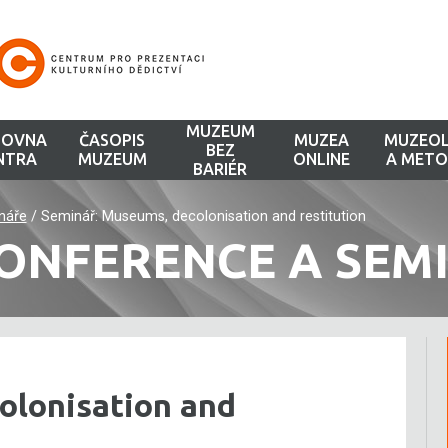
MUZEUM
HOVNA
ČASOPIS
MUZEA
MUZEOL
BEZ
NTRA
MUZEUM
ONLINE
A METO
BARIÉR
náře
/
Seminář: Museums, decolonisation and restitution
ONFERENCE A SEM
olonisation and