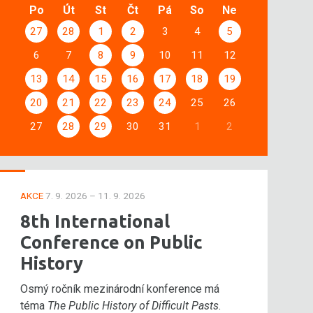
Po
Út
St
Čt
Pá
So
Ne
27
28
1
2
3
4
5
6
7
8
9
10
11
12
13
14
15
16
17
18
19
20
21
22
23
24
25
26
27
28
29
30
31
1
2
AKCE
7. 9. 2026 – 11. 9. 2026
8th International
Conference on Public
History
Osmý ročník mezinárodní konference má
téma
The Public History of Difficult Pasts
.