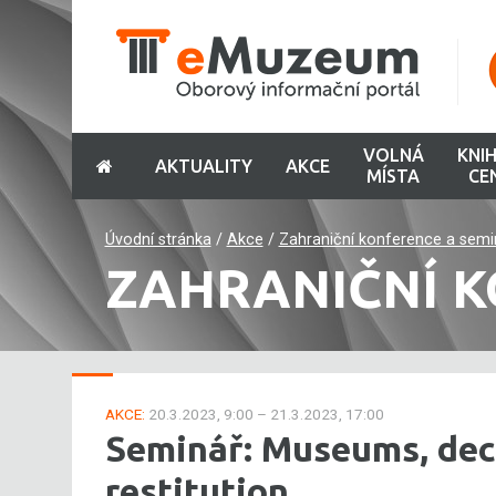
VOLNÁ
KNI
AKTUALITY
AKCE
MÍSTA
CE
Úvodní stránka
/
Akce
/
Zahraniční konference a semi
ZAHRANIČNÍ K
AKCE:
20.3.2023, 9:00 – 21.3.2023, 17:00
Seminář: Museums, dec
restitution