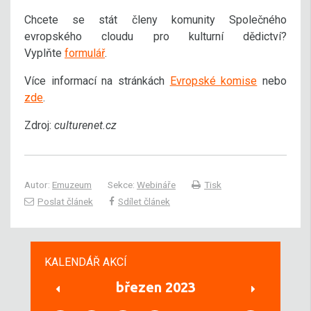
Chcete se stát členy komunity Společného
evropského cloudu pro kulturní dědictví?
Vyplňte
formulář
.
Více informací na stránkách
Evropské komise
nebo
zde
.
Zdroj:
culturenet.cz
Autor:
Emuzeum
Sekce:
Webináře
Tisk
Poslat článek
Sdílet článek
KALENDÁŘ AKCÍ
březen 2023