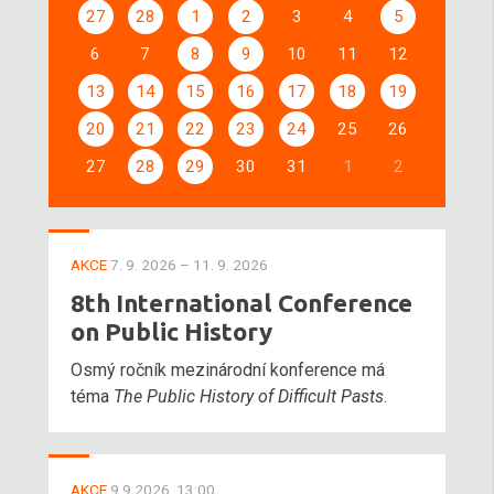
27
28
1
2
3
4
5
6
7
8
9
10
11
12
13
14
15
16
17
18
19
20
21
22
23
24
25
26
27
28
29
30
31
1
2
AKCE
7. 9. 2026 – 11. 9. 2026
8th International Conference
on Public History
Osmý ročník mezinárodní konference má
téma
The Public History of Difficult Pasts
.
AKCE
9.9.2026, 13:00