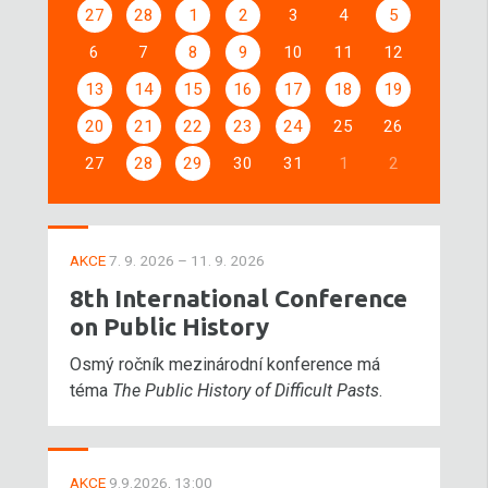
27
28
1
2
3
4
5
6
7
8
9
10
11
12
13
14
15
16
17
18
19
20
21
22
23
24
25
26
27
28
29
30
31
1
2
AKCE
7. 9. 2026 – 11. 9. 2026
8th International Conference
on Public History
Osmý ročník mezinárodní konference má
téma
The Public History of Difficult Pasts
.
AKCE
9.9.2026, 13:00