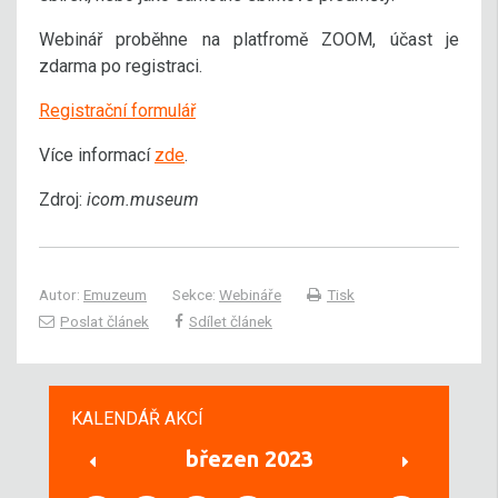
Webinář proběhne na platfromě ZOOM, účast je
zdarma po registraci.
Registrační formulář
Více informací
zde
.
Zdroj:
icom.museum
Autor:
Emuzeum
Sekce:
Webináře
Tisk
Poslat článek
Sdílet článek
KALENDÁŘ AKCÍ
březen 2023