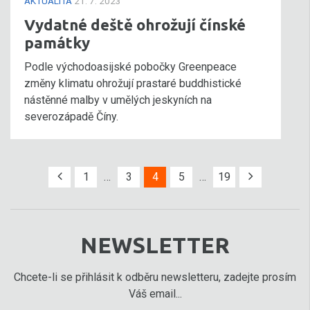
AKTUALITA
21. 7. 2023
Vydatné deště ohrožují čínské
památky
Podle východoasijské pobočky Greenpeace
změny klimatu ohrožují prastaré buddhistické
nástěnné malby v umělých jeskyních na
severozápadě Číny.
1
…
3
4
5
…
19
NEWSLETTER
Chcete-li se přihlásit k odběru newsletteru, zadejte prosím
Váš email...