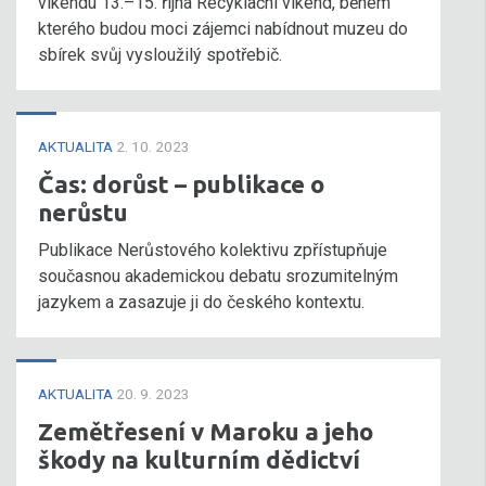
víkendu 13.–15. října Recyklační víkend, během
kterého budou moci zájemci nabídnout muzeu do
sbírek svůj vysloužilý spotřebič.
AKTUALITA
2. 10. 2023
Čas: dorůst – publikace o
nerůstu
Publikace Nerůstového kolektivu zpřístupňuje
současnou akademickou debatu srozumitelným
jazykem a zasazuje ji do českého kontextu.
AKTUALITA
20. 9. 2023
Zemětřesení v Maroku a jeho
škody na kulturním dědictví