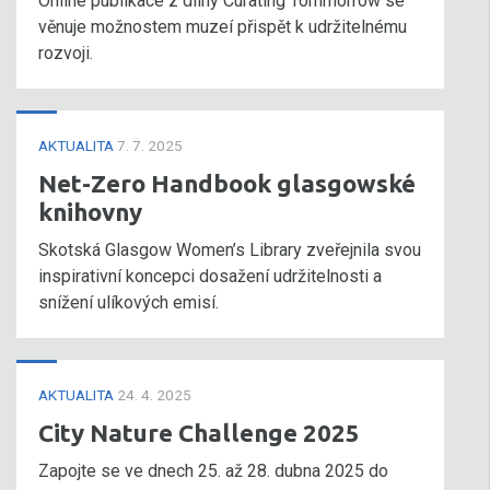
Online publikace z dílny Curating Tommorrow se
věnuje možnostem muzeí přispět k udržitelnému
rozvoji.
AKTUALITA
7. 7. 2025
Net-Zero Handbook glasgowské
knihovny
Skotská Glasgow Women’s Library zveřejnila svou
inspirativní koncepci dosažení udržitelnosti a
snížení ulíkových emisí.
AKTUALITA
24. 4. 2025
City Nature Challenge 2025
Zapojte se ve dnech 25. až 28. dubna 2025 do