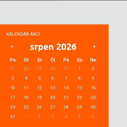
KALENDÁŘ AKCÍ
srpen 2026
Po
Út
St
Čt
Pá
So
Ne
27
28
29
30
31
1
2
3
4
5
6
7
8
9
10
11
12
13
14
15
16
17
18
19
20
21
22
23
24
25
26
27
28
29
30
31
1
2
3
4
5
6