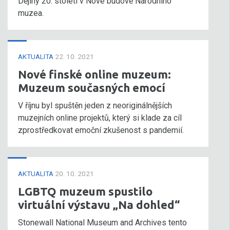
Dějiny 20. století v Nové budově Národního
muzea.
AKTUALITA
22. 10. 2021
Nové finské online muzeum:
Muzeum současných emocí
V říjnu byl spuštěn jeden z neoriginálnějších
muzejních online projektů, který si klade za cíl
zprostředkovat emoční zkušenost s pandemií.
AKTUALITA
20. 10. 2021
LGBTQ muzeum spustilo
virtuální výstavu „Na dohled“
Stonewall National Museum and Archives tento