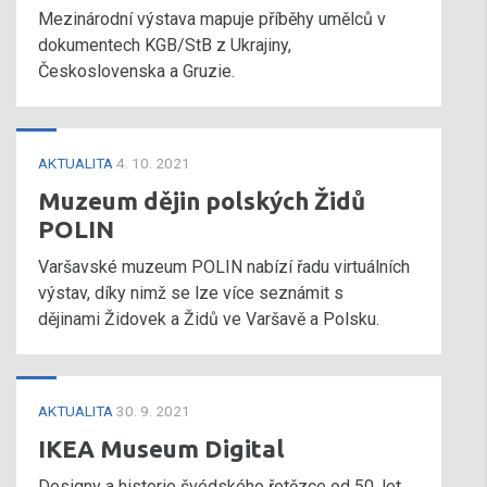
Mezinárodní výstava mapuje příběhy umělců v
dokumentech KGB/StB z Ukrajiny,
Československa a Gruzie.
AKTUALITA
4. 10. 2021
Muzeum dějin polských Židů
POLIN
Varšavské muzeum POLIN nabízí řadu virtuálních
výstav, díky nimž se lze více seznámit s
dějinami Židovek a Židů ve Varšavě a Polsku.
AKTUALITA
30. 9. 2021
IKEA Museum Digital
Designy a historie švédského řetězce od 50. let