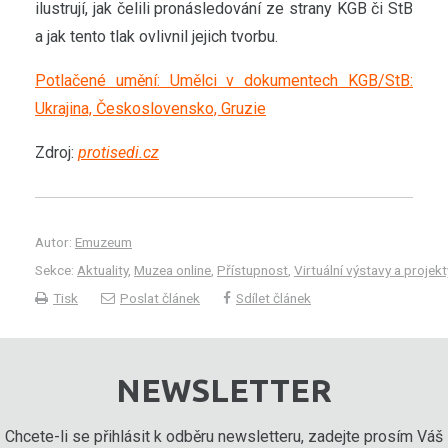
ilustrují, jak čelili pronásledování ze strany KGB či StB
a jak tento tlak ovlivnil jejich tvorbu.
Potlačené umění: Umělci v dokumentech KGB/StB:
Ukrajina, Československo, Gruzie
Zdroj:
protisedi.cz
Autor:
Emuzeum
Sekce:
Aktuality
,
Muzea online
,
Přístupnost
,
Virtuální výstavy a projek
Tisk
Poslat článek
Sdílet článek
NEWSLETTER
Chcete-li se přihlásit k odběru newsletteru, zadejte prosím Váš