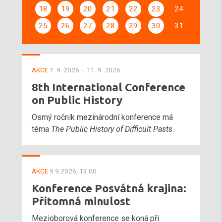
18
19
20
21
22
23
24
25
26
27
28
29
30
31
AKCE
7. 9. 2026 – 11. 9. 2026
8th International Conference
on Public History
Osmý ročník mezinárodní konference má
téma
The Public History of Difficult Pasts
.
AKCE
9.9.2026, 13:00
Konference Posvátná krajina:
Přítomná minulost
Mezioborová konference se koná při