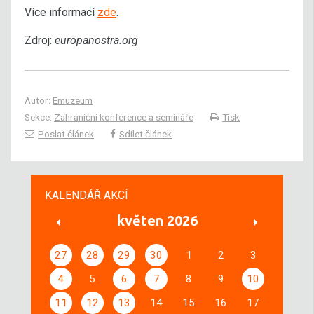
Více informací
zde
.
Zdroj:
europanostra.org
Autor:
Emuzeum
Sekce:
Zahraniční konference a semináře
Tisk
Poslat článek
Sdílet článek
KALENDÁŘ AKCÍ
květen 2026
27
28
29
30
1
2
3
4
5
6
7
8
9
10
11
12
13
14
15
16
17