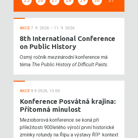
25
26
27
28
29
30
31
AKCE
7. 9. 2026 – 11. 9. 2026
8th International Conference
on Public History
Osmý ročník mezinárodní konference má
téma
The Public History of Difficult Pasts
.
AKCE
9.9.2026, 13:00
Konference Posvátná krajina:
Přítomná minulost
Mezioborová konference se koná při
příležitosti 900letého výročí první historické
zmínky rotundy na Řípu a výstavy ŘÍP: kontext