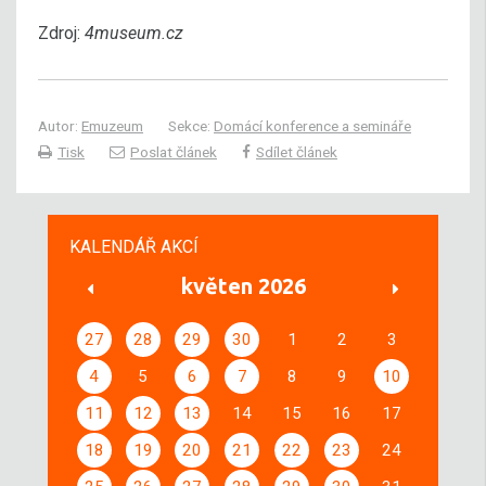
Zdroj:
4museum.cz
Autor:
Emuzeum
Sekce:
Domácí konference a semináře
Tisk
Poslat článek
Sdílet článek
KALENDÁŘ AKCÍ
květen 2026
27
28
29
30
1
2
3
4
5
6
7
8
9
10
11
12
13
14
15
16
17
18
19
20
21
22
23
24