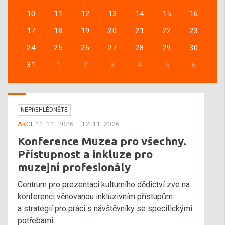
10
11
12
13
14
15
16
17
18
19
20
21
22
23
24
25
26
27
28
29
30
31
1
2
3
4
5
6
NEPŘEHLÉDNĚTE
AKCE
11. 11. 2026 – 12. 11. 2026
Konference Muzea pro všechny.
Přístupnost a inkluze pro
muzejní profesionály
Centrum pro prezentaci kulturního dědictví zve na
konferenci věnovanou inkluzivním přístupům
a strategií pro práci s návštěvníky se specifickými
potřebami.