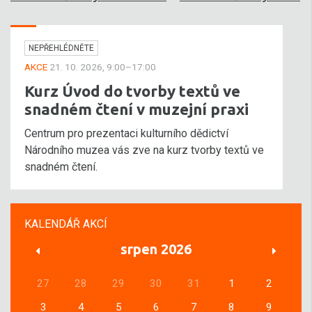
NEPŘEHLÉDNĚTE
AKCE
21. 10. 2026, 9:00–17:00
Kurz Úvod do tvorby textů ve
snadném čtení v muzejní praxi
Centrum pro prezentaci kulturního dědictví
Národního muzea vás zve na kurz tvorby textů ve
snadném čtení.
KALENDÁŘ AKCÍ
srpen 2026
27
28
29
30
31
1
2
3
4
5
6
7
8
9