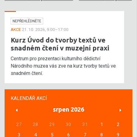
NEPŘEHLÉDNĚTE
AKCE
21. 10. 2026, 9:00–17:00
Kurz Úvod do tvorby textů ve
snadném čtení v muzejní praxi
Centrum pro prezentaci kulturního dědictví
Národního muzea vás zve na kurz tvorby textů ve
snadném čtení.
KALENDÁŘ AKCÍ
srpen 2026
27
28
29
30
31
1
2
3
4
5
6
7
8
9