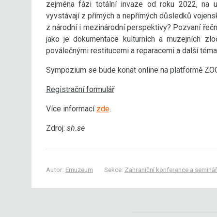
zejména fázi totální invaze od roku 2022, na u
vyvstávají z přímých a nepřímých důsledků vojensk
z národní i mezinárodní perspektivy? Pozvaní řečn
jako je dokumentace kulturních a muzejních zloč
poválečnými restitucemi a reparacemi a další téma
Sympozium se bude konat online na platformě ZOOM
Registrační formulář
Více informací
zde
.
Zdroj:
sh.se
Autor:
Emuzeum
Sekce:
Zahraniční konference a seminá