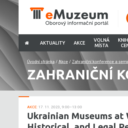
VOLNÁ
KNI
AKTUALITY
AKCE
MÍSTA
CE
Úvodní stránka
/
Akce
/
Zahraniční konference a semi
ZAHRANIČNÍ K
AKCE:
17. 11. 2023, 9:00–13:00
Ukrainian Museums at 
Historical, and Legal P