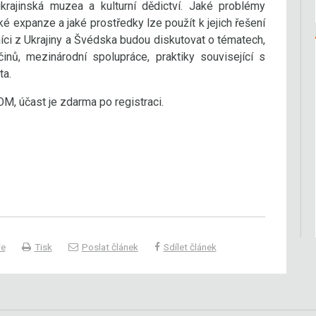
krajinská muzea a kulturní dědictví. Jaké problémy
é expanze a jaké prostředky lze použít k jejich řešení
íci z Ukrajiny a Švédska budou diskutovat o tématech,
inů, mezinárodní spolupráce, praktiky související s
ta.
, účast je zdarma po registraci.
ře
Tisk
Poslat článek
Sdílet článek