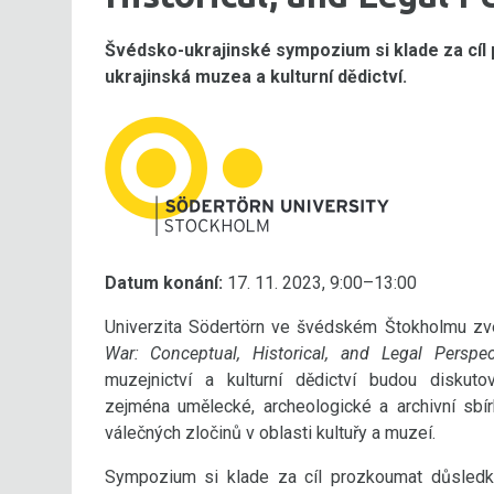
Švédsko-ukrajinské sympozium si klade za cíl
ukrajinská muzea a kulturní dědictví.
Datum konání:
17. 11. 2023, 9:00–13:00
Univerzita Södertörn ve švédském Štokholmu z
War: Conceptual, Historical, and Legal Perspec
muzejnictví a kulturní dědictví budou diskuto
zejména umělecké, archeologické a archivní sbí
válečných zločinů v oblasti kultuřy a muzeí.
Sympozium si klade za cíl prozkoumat důsledky