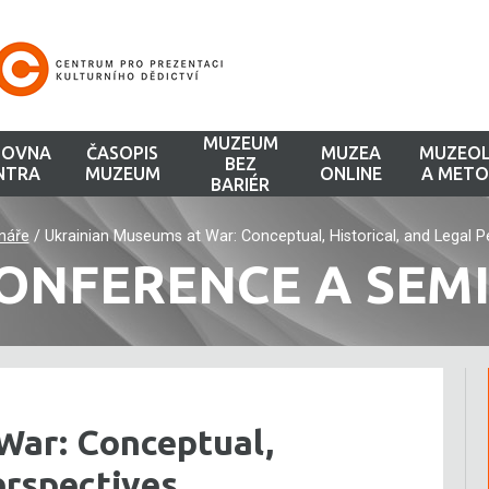
MUZEUM
HOVNA
ČASOPIS
MUZEA
MUZEOL
BEZ
NTRA
MUZEUM
ONLINE
A METO
BARIÉR
náře
/
Ukrainian Museums at War: Conceptual, Historical, and Legal P
ONFERENCE A SEM
War: Conceptual,
erspectives