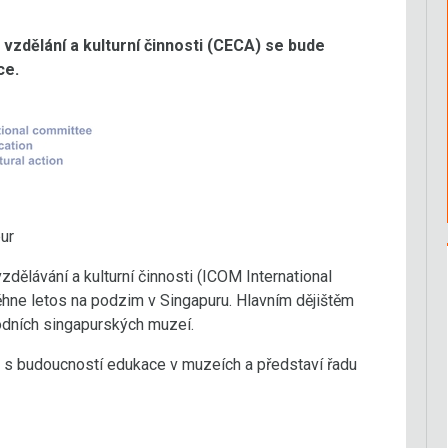
zdělání a kulturní činnosti (CECA) se bude
ce.
ur
ělávání a kulturní činnosti (ICOM International
ěhne letos na podzim v Singapuru. Hlavním dějištěm
odních singapurských muzeí.
 s budoucností edukace v muzeích a představí řadu