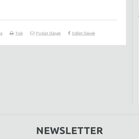
ře
Tisk
Poslat článek
Sdílet článek
NEWSLETTER