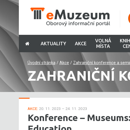
VOLNÁ
KNI
AKTUALITY
AKCE
MÍSTA
CE
Úvodní stránka
/
Akce
/
Zahraniční konference a semi
ZAHRANIČNÍ K
AKCE:
20. 11. 2023 – 24. 11. 2023
Konference – Museums:
Education