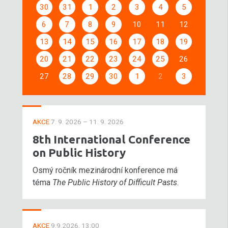
30
31
1
2
3
4
5
6
7
8
9
10
11
12
13
14
15
16
17
18
19
20
21
22
23
24
25
26
27
28
29
30
1
2
3
AKCE
7. 9. 2026 – 11. 9. 2026
8th International Conference
on Public History
Osmý ročník mezinárodní konference má
téma
The Public History of Difficult Pasts
.
AKCE
9.9.2026, 13:00