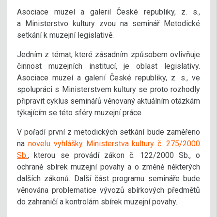
Asociace muzeí a galerií České republiky, z. s.,
a Ministerstvo kultury zvou na seminář Metodické
setkání k muzejní legislativě.
Jedním z témat, které zásadním způsobem ovlivňuje
činnost muzejních institucí, je oblast legislativy.
Asociace muzeí a galerií České republiky, z. s., ve
spolupráci s Ministerstvem kultury se proto rozhodly
připravit cyklus seminářů věnovaný aktuálním otázkám
týkajícím se této sféry muzejní práce.
V pořadí první z metodických setkání bude zaměřeno
na
novelu vyhlášky Ministerstva kultury č. 275/2000
Sb.
, kterou se provádí zákon č. 122/2000 Sb., o
ochraně sbírek muzejní povahy a o změně některých
dalších zákonů. Další část programu semináře bude
věnována problematice vývozů sbírkových předmětů
do zahraničí a kontrolám sbírek muzejní povahy.