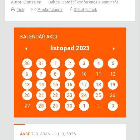
Autor:
Emuzeum
Sekce:
Domácí konference a semináře
Tisk
Poslat článek
Sdílet článek
KALENDÁŘ AKCÍ
listopad 2023
30
31
1
2
3
4
5
6
7
8
9
10
11
12
13
14
15
16
17
18
19
20
21
22
23
24
25
26
27
28
29
30
1
2
3
AKCE
7. 9. 2026 – 11. 9. 2026