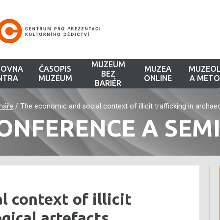
MUZEUM
HOVNA
ČASOPIS
MUZEA
MUZEOL
BEZ
NTRA
MUZEUM
ONLINE
A METO
BARIÉR
náře
/
The economic and social context of illicit trafficking in archae
ONFERENCE A SEM
 context of illicit
ogical artefacts