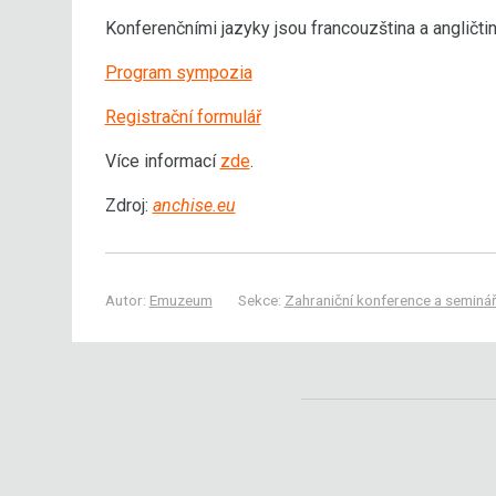
Konferenčními jazyky jsou francouzština a angličtin
Program sympozia
Registrační formulář
Více informací
zde
.
Zdroj:
anchise.eu
Autor:
Emuzeum
Sekce:
Zahraniční konference a seminá