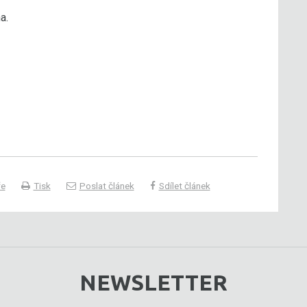
a.
ře
Tisk
Poslat článek
Sdílet článek
NEWSLETTER