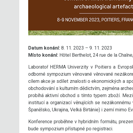
Datum konání:
8. 11. 2023 – 9. 11. 2023
Místo konání:
Hôtel Berthelot, 24 rue de la Chaîne,
Laboratoř HERMA Univerzity v Poitiers a Evropský
odborné sympozium věnované věnované nezákonné
cílem akce je sdílet znalosti o ekonomických a s
obchodování s kulturním dědictvím, zejména arche
probíhá aktivní obchod s tímto typem zboží. Me
institucí a organizací věnujících se nezákonnému
Španělsko, Ukrajina, Velká Birtánie) i zemí mimo Ev
Konference proběhne v hybridním formátu, prezen
bude sympozium přístupné po registraci.