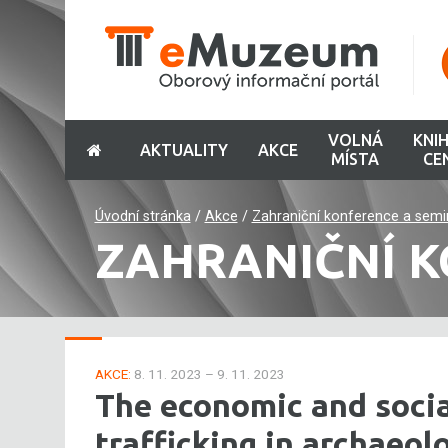
VOLNÁ
KNI
AKTUALITY
AKCE
MÍSTA
CE
Úvodní stránka
/
Akce
/
Zahraniční konference a semi
ZAHRANIČNÍ K
AKCE:
8. 11. 2023 – 9. 11. 2023
The economic and social
trafficking in archaeol