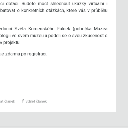
cí dotací. Budete moct shlédnout ukázky virtuální i
batovat o konkrétních otázkách, které vás v průběhu
vedoucí Světa Komenského Fulnek (pobočka Muzea
hnologií ve svém muzeu a podělí se o svou zkušenost s
% projektu.
je zdarma po registraci.
at článek
Sdílet článek