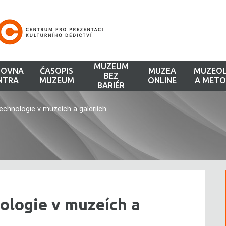
MUZEUM
HOVNA
ČASOPIS
MUZEA
MUZEOL
BEZ
NTRA
MUZEUM
ONLINE
A METO
BARIÉR
echnologie v muzeích a galeriích
ologie v muzeích a