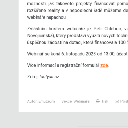
možností, jak takovéto projekty financovat pomo
rozšířené reality a v neposlední řadě můžeme de
webináře napadnou.
Zvláštním hostem webináře je Petr Chlebec, 
Novojičínska), který představí využití nových tec
úspěšnou žádostí na dotaci, která financovala 100 
Webinář se koná 6. listopadu 2023 od 13.00, účast 
Více informací a registrační formulář
zde
.
Zdroj:
tastyair.cz
Autor:
Emuzeum
Sekce:
Webináře
Tisk
Posl