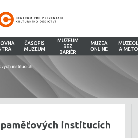
MUZEUM
HOVNA
ČASOPIS
MUZEA
MUZEOL
BEZ
NTRA
MUZEUM
ONLINE
A METO
BARIÉR
vých institucích
v paměťových institucích