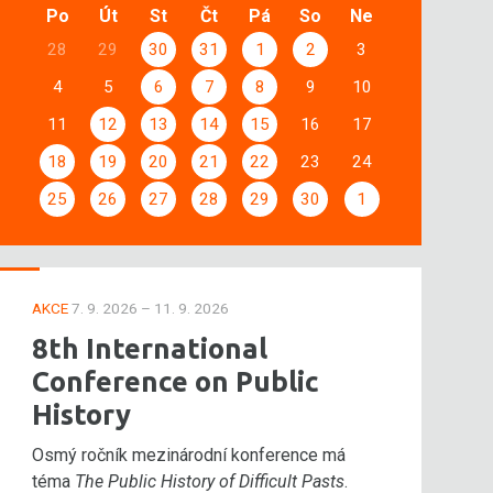
Po
Út
St
Čt
Pá
So
Ne
28
29
30
31
1
2
3
4
5
6
7
8
9
10
11
12
13
14
15
16
17
18
19
20
21
22
23
24
25
26
27
28
29
30
1
AKCE
7. 9. 2026 – 11. 9. 2026
8th International
Conference on Public
History
Osmý ročník mezinárodní konference má
téma
The Public History of Difficult Pasts
.