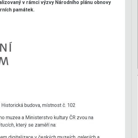
alizovaný v rámci výzvy Národního plánu obnovy
urních památek.
istorická budova, místnost č. 102
ího muzea a Ministerstvo kultury ČR zvou na
itucích
, který se zaměří na:
em digitalizace v českých muzeích, galeriích a