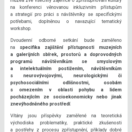
muzea zve všechny zájemce o zpřístupňování kultury
na konferenci věnovanou inkluzivním přístupům
a strategií pro práci s návštěvníky se specifickými
potřebami, doplněnou o navazující tematický
workshop.
Dvoudenní odborné setkání bude zaměřeno
na
specifika zajištění přístupnosti muzejních
a galerijních sbírek, prostorů a doprovodných
programů návštěvníkům se smyslovým
a intelektuálním postižením, návštěvníkům
s neurovývojovými, neurologickými či
psychosociálními odlišnostmi, osobám
s omezením v oblasti pohybu a lidem
pocházejícím ze socioekonomicky nebo jinak
znevýhodněného prostředí
.
Vítány jsou příspěvky zaměřené na teoretická
východiska problematiky, praktické zkušenosti
a postřehy z procesu zpřístupnění, příklady dobré