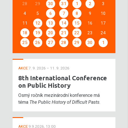
28
29
30
31
1
2
3
4
5
6
7
8
9
10
11
12
13
14
15
16
17
18
19
20
21
22
23
24
25
26
27
28
29
30
1
AKCE
7. 9. 2026 – 11. 9. 2026
8th International Conference
on Public History
Osmý ročník mezinárodní konference má
téma
The Public History of Difficult Pasts
.
AKCE
9.9.2026, 13:00