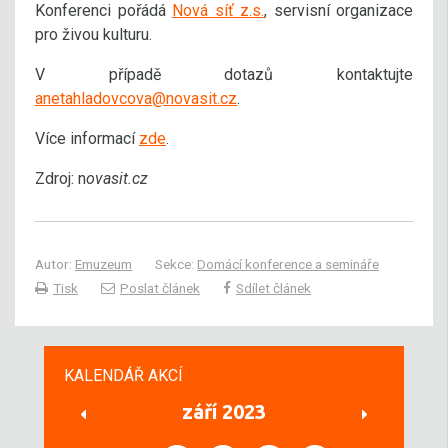
Konferenci pořádá
Nová síť z.s.
, servisní organizace
pro živou kulturu.
V případě dotazů kontaktujte
anetahladovcova@novasit.cz
.
Více informací
zde
.
Zdroj: n
ovasit.cz
Autor:
Emuzeum
Sekce:
Domácí konference a semináře
Tisk
Poslat článek
Sdílet článek
KALENDÁŘ AKCÍ
září 2023