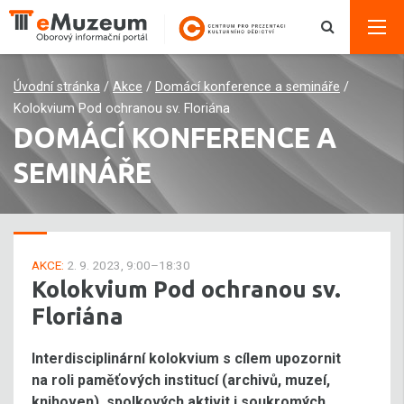
Úvodní stránka
/
Akce
/
Domácí konference a semináře
/
Kolokvium Pod ochranou sv. Floriána
DOMÁCÍ KONFERENCE A
SEMINÁŘE
AKCE:
2. 9. 2023, 9:00–18:30
Kolokvium Pod ochranou sv.
Floriána
Interdisciplinární kolokvium s cílem upozornit
na roli paměťových institucí (archivů, muzeí,
knihoven), spolkových aktivit i soukromých