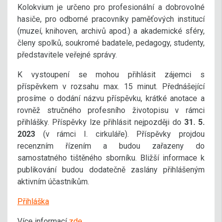
Kolokvium je určeno pro profesionální a dobrovolné
hasiče, pro odborné pracovníky paměťových institucí
(muzeí, knihoven, archivů apod.) a akademické sféry,
členy spolků, soukromé badatele, pedagogy, studenty,
představitele veřejné správy.
K vystoupení se mohou přihlásit zájemci s
příspěvkem v rozsahu max. 15 minut. Přednášející
prosíme o dodání názvu příspěvku, krátké anotace a
rovněž stručného profesního životopisu v rámci
přihlášky. Příspěvky lze přihlásit nejpozději do
31. 5.
2023
(v rámci I. cirkuláře). Příspěvky projdou
recenzním řízením a budou zařazeny do
samostatného tištěného sborníku. Bližší informace k
publikování budou dodatečně zaslány přihlášeným
aktivním účastníkům.
Přihláška
Více informací
zde
.