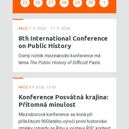
25
26
27
28
29
30
1
AKCE
7. 9. 2026 – 11. 9. 2026
8th International Conference
on Public History
Osmý ročník mezinárodní konference má
téma
The Public History of Difficult Pasts
.
AKCE
9.9.2026, 13:00
Konference Posvátná krajina:
Přítomná minulost
Mezioborová konference se koná při
příležitosti 900letého výročí první historické
zmínky rotundy na Řípu a výstavy ŘÍP: kontext