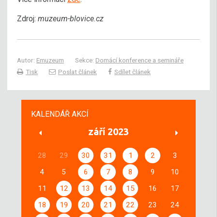
Zdroj:
muzeum-blovice.cz
Autor:
Emuzeum
Sekce:
Domácí konference a semináře
Tisk
Poslat článek
Sdílet článek
KALENDÁŘ AKCÍ
září 2023
28
29
30
31
1
2
3
4
5
6
7
8
9
10
11
12
13
14
15
16
17
18
19
20
21
22
23
24