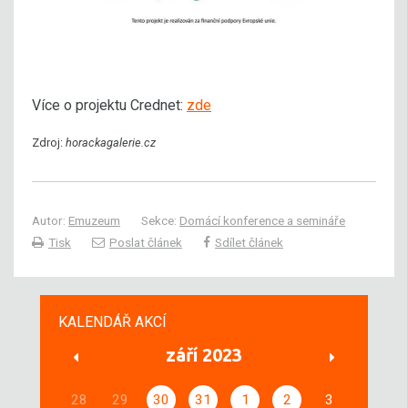
Více o projektu Crednet:
zde
Zdroj:
horackagalerie.cz
Autor:
Emuzeum
Sekce:
Domácí konference a semináře
Tisk
Poslat článek
Sdílet článek
KALENDÁŘ AKCÍ
září 2023
28
29
30
31
1
2
3