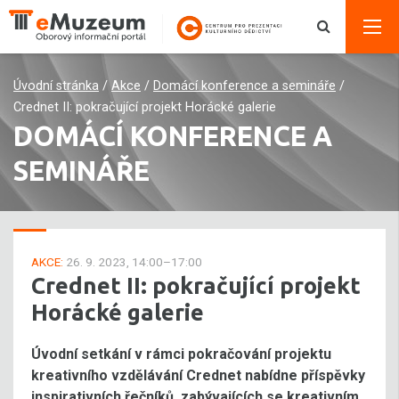
Úvodní stránka
/
Akce
/
Domácí konference a semináře
/
Crednet II: pokračující projekt Horácké galerie
DOMÁCÍ KONFERENCE A
SEMINÁŘE
AKCE:
26. 9. 2023, 14:00–17:00
Crednet II: pokračující projekt
Horácké galerie
Úvodní setkání v rámci pokračování projektu
kreativního vzdělávání Crednet nabídne příspěvky
inspirativních řečníků, zabývajících se kreativním