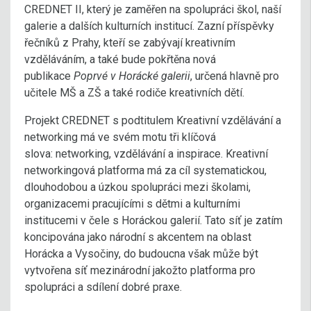
CREDNET II, který je zaměřen na spolupráci škol, naší
galerie a dalších kulturních institucí. Zazní příspěvky
řečníků z Prahy, kteří se zabývají kreativním
vzděláváním, a také bude pokřtěna nová
publikace
Poprvé v Horácké galerii
, určená hlavně pro
učitele MŠ a ZŠ a také rodiče kreativních dětí.
Projekt CREDNET s podtitulem Kreativní vzdělávání a
networking má ve svém motu tři klíčová
slova: networking, vzdělávání a inspirace. Kreativní
networkingová platforma má za cíl systematickou,
dlouhodobou a úzkou spolupráci mezi školami,
organizacemi pracujícími s dětmi a kulturními
institucemi v čele s Horáckou galerií. Tato síť je zatím
koncipována jako národní s akcentem na oblast
Horácka a Vysočiny, do budoucna však může být
vytvořena síť mezinárodní jakožto platforma pro
spolupráci a sdílení dobré praxe.