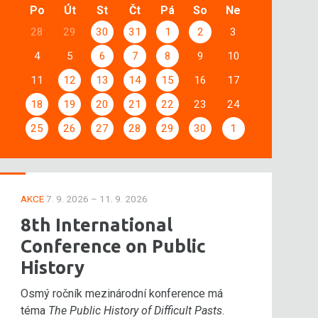
Po
Út
St
Čt
Pá
So
Ne
28
29
30
31
1
2
3
4
5
6
7
8
9
10
11
12
13
14
15
16
17
18
19
20
21
22
23
24
25
26
27
28
29
30
1
AKCE
7. 9. 2026 – 11. 9. 2026
8th International
Conference on Public
History
Osmý ročník mezinárodní konference má
téma
The Public History of Difficult Pasts
.