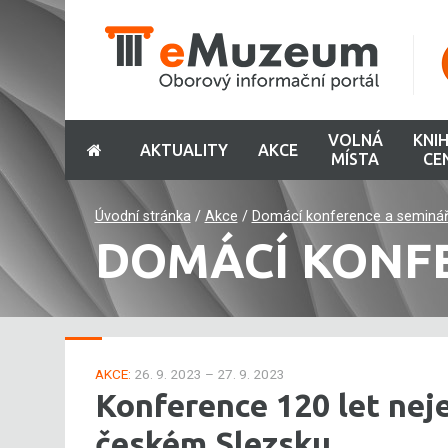
VOLNÁ
KNI
AKTUALITY
AKCE
MÍSTA
CE
Úvodní stránka
/
Akce
/
Domácí konference a seminá
DOMÁCÍ KONF
AKCE:
26. 9. 2023 – 27. 9. 2023
Konference 120 let nej
českém Slezsku