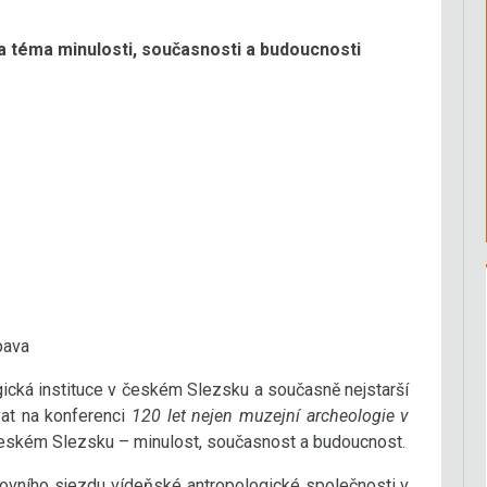
téma minulosti, současnosti a budoucnosti
pava
ická instituce v českém Slezsku a současně nejstarší
at na konferenci
120 let nejen muzejní archeologie v
eském Slezsku – minulost, současnost a budoucnost.
utovního sjezdu vídeňské antropologické společnosti v