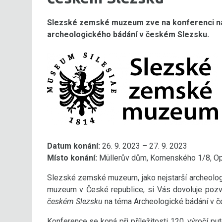
Slezské zemské muzeum zve na konferenci na 
archeologického bádání v českém Slezsku.
Datum konání:
26. 9. 2023 – 27. 9. 2023
Místo konání:
Müllerův dům, Komenského 1/8, O
Slezské zemské muzeum, jako nejstarší archeolog
muzeum v České republice, si Vás dovoluje pozv
českém Slezsku
na téma Archeologické bádání v č
Konference se koná při příležitosti 120. výročí p