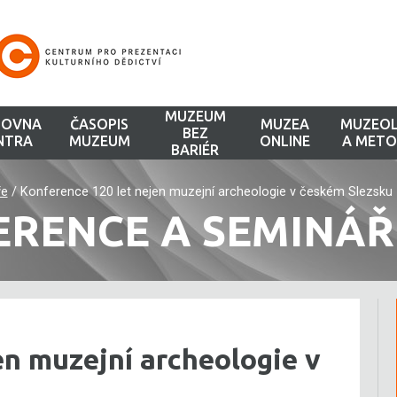
MUZEUM
HOVNA
ČASOPIS
MUZEA
MUZEOL
BEZ
NTRA
MUZEUM
ONLINE
A METO
BARIÉR
ře
/
Konference 120 let nejen muzejní archeologie v českém Slezsku
ERENCE A SEMINÁŘ
en muzejní archeologie v