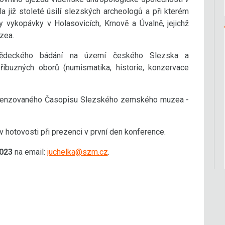
a již stoleté úsilí slezských archeologů a při kterém
 vykopávky v Holasovicích, Krnově a Úvalně, jejichž
zea.
 vědeckého bádání na území českého Slezska a
íbuzných oborů (numismatika, historie, konzervace
ecenzovaného Časopisu Slezského zemského muzea -
v hotovosti při prezenci v první den konference.
2023
na email:
juchelka@szm.cz
.