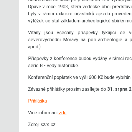
Opavě v roce 1903, která vědecké obci představil
byly v rámci exkurze účastníků sjezdu provedeny
výtěžek se stal základem archeologické sbírky mu
Vítány jsou všechny příspěvky týkající se
severovýchodní Moravy na poli archeologie a př
apod.).
Příspěvky z konference budou vydány v rámci r
série B - vědy historické.
Konferenční poplatek ve výši 600 Kč bude vybírán 
Závazné přihlášky prosím zasílejte do
31. srpna 
Přihláška
Více informací
zde
.
Zdroj:
szm.cz