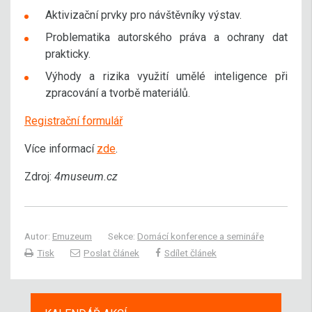
Aktivizační prvky pro návštěvníky výstav.
Problematika autorského práva a ochrany dat
prakticky.
Výhody a rizika využití umělé inteligence při
zpracování a tvorbě materiálů.
Registrační formulář
Více informací
zde
.
Zdroj:
4museum.cz
Autor:
Emuzeum
Sekce:
Domácí konference a semináře
Tisk
Poslat článek
Sdílet článek