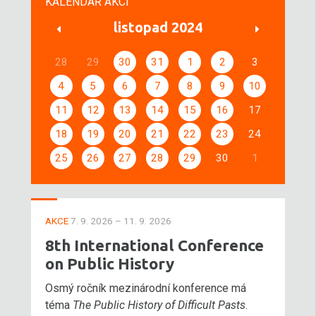
KALENDÁŘ AKCÍ
listopad 2024
28
29
30
31
1
2
3
4
5
6
7
8
9
10
11
12
13
14
15
16
17
18
19
20
21
22
23
24
25
26
27
28
29
30
1
AKCE
7. 9. 2026 – 11. 9. 2026
8th International Conference
on Public History
Osmý ročník mezinárodní konference má
téma
The Public History of Difficult Pasts
.