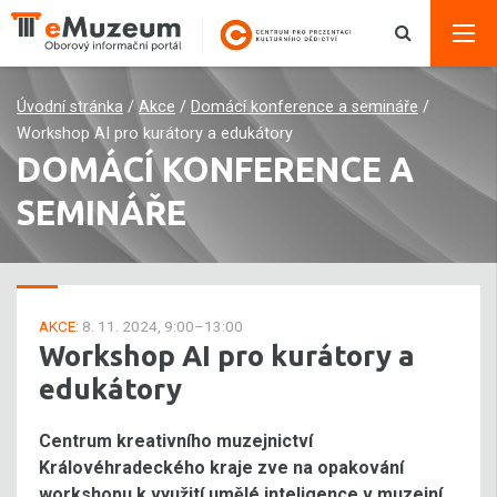
Úvodní stránka
/
Akce
/
Domácí konference a semináře
/
Workshop AI pro kurátory a edukátory
DOMÁCÍ KONFERENCE A
SEMINÁŘE
AKCE:
8. 11. 2024, 9:00–13:00
Workshop AI pro kurátory a
edukátory
Centrum kreativního muzejnictví
Královéhradeckého kraje zve na opakování
workshopu k využití umělé inteligence v muzejní