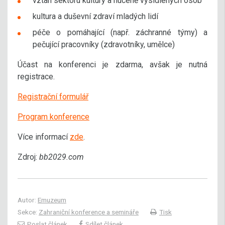
vztah sektoru kultury a nuceně vysídlených osob
kultura a duševní zdraví mladých lidí
péče o pomáhající (např. záchranné týmy) a
pečující pracovníky (zdravotníky, umělce)
Účast na konferenci je zdarma, avšak je nutná
registrace.
Registrační formulář
Program konference
Více informací
zde
.
Zdroj:
bb2029.com
Autor:
Emuzeum
Sekce:
Zahraniční konference a semináře
Tisk
Poslat článek
Sdílet článek